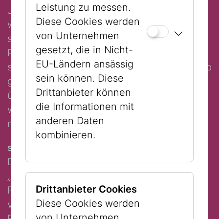
Leistung zu messen.
Jugendlichen in der Hitlerjugend: “Jupp
Diese Cookies werden
wurde zu einem strammen Hitlerjungen”. Er
von Unternehmen
schildert das Zerrissen-Sein in zwei
gesetzt, die in Nicht-
Persönlichkeiten drastisch und
EU-Ländern ansässig
schonungslos offen: “Sally hat sich vor Jupp
sein können. Diese
gefürchtet. Er war sein Todfeind! Um zu
Drittanbieter können
überleben musste Sally sein eigener Feind
die Informationen mit
werden” und “Jupp, der Nazi hat mich nie
anderen Daten
mehr verlassen”.
kombinieren.
synoptisches portrait
Die Methode des videobasierten
„synoptischen Erzählens“ wurde von
Drittanbieter Cookies
Friedemann Derschmidt im Rahmen der
Diese Cookies werden
vom Wissenschaftsfond geförderten
von Unternehmen
Forschungsprojekte Memscreen und