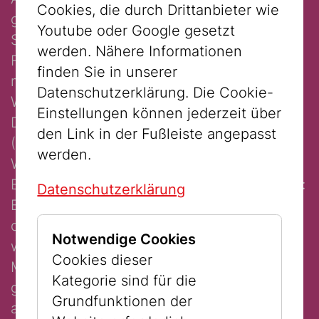
Cookies, die durch Drittanbieter wie
geniesst ehe das dritte Reich die
Youtube oder Google gesetzt
Sowjetunion überfällt. Wieder auf der
werden. Nähere Informationen
Flucht nach Osten findet er sich plötzlich
finden Sie in unserer
mit vielen Anderen als Gefangener der
Datenschutzerklärung. Die Cookie-
Wehrmacht im Kessel von Minsk wieder.
Einstellungen können jederzeit über
Diese beginnt Juden und Kommunisten
den Link in der Fußleiste angepasst
(Kommissare) sofort zu erschiessen.
werden.
Wenige Augenblicke vor seiner eigenen
Exekution rettet er sich durch eine Notlüge:
Datenschutzerklärung
Er behauptet “Volksdeutscher” zu sein. Wie
durch ein Wunder wird ihm geglaubt,
Notwendige Cookies
während andere jüdische Buben und
Cookies dieser
Männer auf ihre Beschneidung hin
Kategorie sind für die
gecheckt und erschossen werden. Er wird
Grundfunktionen der
als Jupp (Josef) zum Maskottchen der