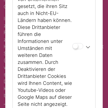
gesetzt, die ihren Sitz
Conserved Memories entwickelt.
auch in Nicht-EU-
Im Juli diesen Jahres (2016) wurden jeweils
Ländern haben können.
zwei Gespräche zwischen Sally Perel und
Diese Drittanbieter
Friedemann Derschmidt in Deutsch und
führen die
zwischen Sally Perel und Shimon Lev in
Informationen unter
Hebräisch geführt. Wobei jeweils einmal mit
Umständen mit
Salomon dem Juden und einmal mit Josef
weiteren Daten
(Jupp) dem Hitlerjungen gesprochen
zusammen. Durch
worden ist. Alle vier Erzählungen werden
Deaktivieren der
simultan zu sehen sein.
Drittanbieter Cookies
Die Methode hat Herrn Perel gefallen -
wird Ihnen Content, wie
könnte sie nicht zuletzt hilfreich sein, seine
Youtube-Videos oder
biografische Zerissenheit in ihren vielen
Google Maps auf dieser
„Dazwischens“ ein Stück weit sichtbar und
Seite nicht angezeigt.