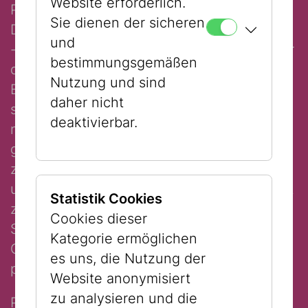
Website erforderlich.
Panzereinheit und nimmt als (Russisch-)
Sie dienen der sicheren
Dolmetscher ein Jahr am Russlandkrieg teil
und
- bis zu dem Zeitpunkt als der Kommandeur
bestimmungsgemäßen
der Truppe ihm anbietet, ihn 'nach dem
Nutzung und sind
Endsieg' zu adoptieren. Was hätte er tun
daher nicht
sollen, er nimmt an und wird sofort zurück
deaktivierbar.
nach Deutschland in eine HJ-Eliteschule
geschickt. Dort erhält er eine Ausbildung
zum HJ-Führer und steht dabei
unglaubliche Ängste aus, als Jude entdeckt
Statistik Cookies
zu werden. Schliesslich befindet sich die
Cookies dieser
Schule nur wenige Kilometer von seiner
Kategorie ermöglichen
Geburtsstadt entfernt und er muß
es uns, die Nutzung der
permanent fürchten, erkannt zu werden.
Website anonymisiert
zu analysieren und die
Perel beschreibt die Gehirnwäsche an den