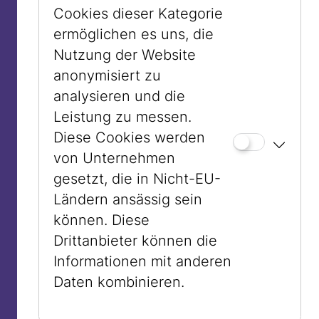
Cookies dieser Kategorie
ermöglichen es uns, die
Nutzung der Website
anonymisiert zu
analysieren und die
Leistung zu messen.
Diese Cookies werden
von Unternehmen
gesetzt, die in Nicht-EU-
Ländern ansässig sein
© Ouriel Morgensztern
können. Diese
Und diese jüdische Erfahrung, die
Drittanbieter können die
historische Ausgrenzung, die letztlich in
Informationen mit anderen
der nationalsozialistischen
Daten kombinieren.
Massenvernichtung ihren entsetzlichen
Höhepunkt fand, fußte ebenso auf