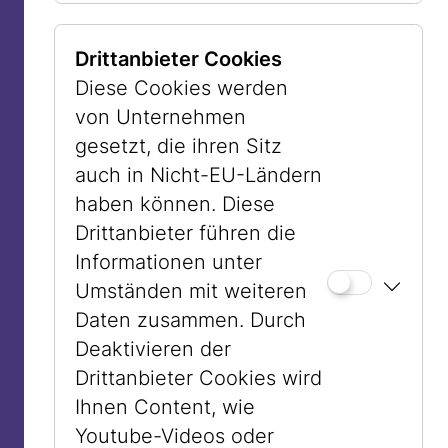
rassistischem Denken, das im Falle von
Jüdinnen und Juden Hautfarbe durchaus
Drittanbieter Cookies
miteinschloss. Und dies war keine
Diese Cookies werden
Erfindung der Nazis, denn schon früh
von Unternehmen
galt das Judentum als Störung der
gesetzt, die ihren Sitz
rassischen Grammatik. Zu weiß für die
auch in Nicht-EU-Ländern
Kolonisierten, zu orientalisch für die
haben können. Diese
Europäer:innen. Zu integriert, um Opfer
Drittanbieter führen die
zu sein; zu anders, um dazuzugehören.
Informationen unter
Die Konstruktion des „jüdischen Körpers"
Umständen mit weiteren
war immer auch eine Projektion: mal
Daten zusammen. Durch
schwarz, mal, weiß, mal orientalisch, mal
Deaktivieren der
rot, mal blass, mal fremd, mal gefährlich.
Drittanbieter Cookies wird
Die Farbe wechselte, die Funktion blieb:
Ihnen Content, wie
Ausgrenzung.
Youtube-Videos oder