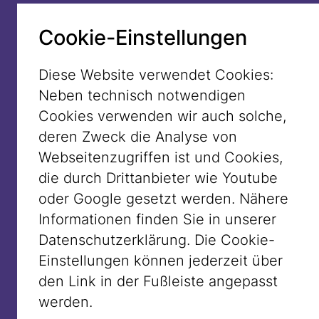
Kolonialmacht“ knüpft daran an und
dient teils zur zynischen Rechtfertigung
Cookie-Einstellungen
des Hamas-Massakers vom 7. Oktober
2023. Solche Aussagen machen
Diese Website verwendet Cookies:
jüdische Erfahrungen mit
Neben technisch notwendigen
Diskriminierung unsichtbar und nähren
Cookies verwenden wir auch solche,
antisemitische Vorstellungen von
deren Zweck die Analyse von
jüdischer Macht und Einfluss. Sie sind
Webseitenzugriffen ist und Cookies,
also nicht nur falsch – denn zwei Drittel
die durch Drittanbieter wie Youtube
der israelischen Bevölkerung ist nicht-
oder Google gesetzt werden. Nähere
weiß bzw. of color –, sie sind auch
Informationen finden Sie in unserer
gefährlich: Denn was geschieht, wenn
Datenschutzerklärung. Die Cookie-
Menschen, die als nicht-weiß verfolgt
Einstellungen können jederzeit über
wurden, plötzlich als weiß erklärt
den Link in der Fußleiste angepasst
werden? Wenn Nachkommen von
werden.