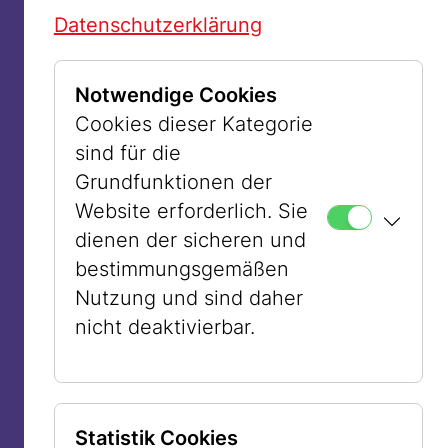
Verfolgten heute zu Profiteur:innen
Datenschutzerklärung
weißer Privilegien erklärt werden? Es
bedeutet, dass jüdische Erfahrung
ausgelöscht wird.
Notwendige Cookies
Cookies dieser Kategorie
sind für die
Grundfunktionen der
Website erforderlich. Sie
dienen der sicheren und
bestimmungsgemäßen
Nutzung und sind daher
nicht deaktivierbar.
Statistik Cookies