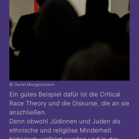
© Ouriel Morgensztern
Ein gutes Beispiel dafür ist die Critical
Race Theory und die Diskurse, die an sie
anschließen.
Denn obwohl Jüdinnen und Juden als
ethnische und religiöse Minderheit