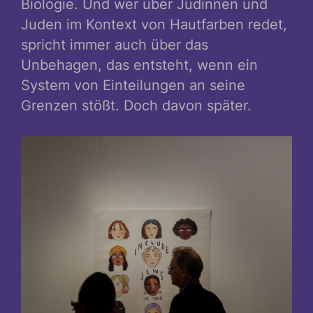
Biologie. Und wer über Jüdinnen und
Juden im Kontext von Hautfarben redet,
spricht immer auch über das
Unbehagen, das entsteht, wenn ein
System von Einteilungen an seine
Grenzen stößt. Doch davon später.