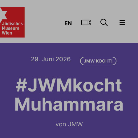
ZUM TICKE
EN
29. Juni 2026
JMW KOCHT!
#JWMkocht
Muhammara
von JMW