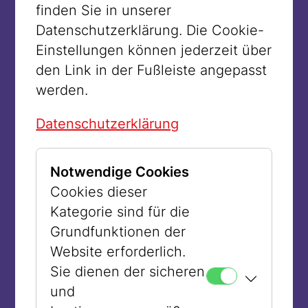
finden Sie in unserer
Datenschutzerklärung. Die Cookie-
Einstellungen können jederzeit über
den Link in der Fußleiste angepasst
werden.
© JMW
Datenschutzerklärung
Zubereitung:
Notwendige Cookies
Cookies dieser
© JMW
Kategorie sind für die
Den Backofen auf 180 °C
Grundfunktionen der
Ober-/Unterhitze vorheizen.
Website erforderlich.
Paprika halbieren und entkernen.
Sie dienen der sicheren
Tomaten halbieren, Zwiebeln
und