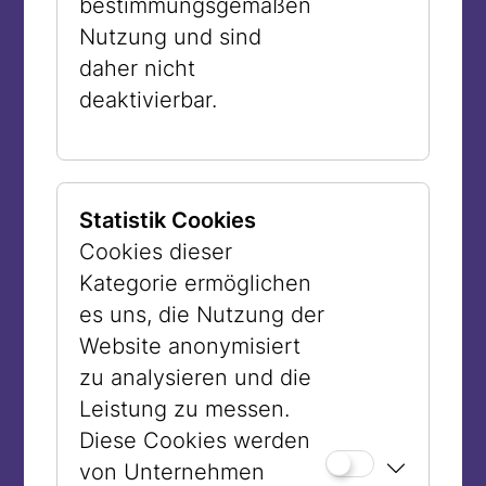
vierteln und Knoblauchzehen
bestimmungsgemäßen
schälen.
Nutzung und sind
Das Gemüse auf einem mit
daher nicht
Backpapier ausgelegten Backblech
deaktivierbar.
verteilen und etwa 35–45 Minuten
rösten, bis es weich ist und die
Ränder leicht gebräunt sind.
Statistik Cookies
Etwas abkühlen lassen und
Cookies dieser
anschließend die Haut von Paprika
Kategorie ermöglichen
und Tomaten abziehen.
es uns, die Nutzung der
Walnüsse in einer Pfanne ohne Fett
Website anonymisiert
oder kurz im Ofen leicht rösten.
zu analysieren und die
Geröstetes Gemüse gemeinsam mit
Leistung zu messen.
Walnüssen, Granatapfelmelasse,
Diese Cookies werden
Olivenöl, Salz und Pfeffer in einen
von Unternehmen
Food Processor geben. Optional