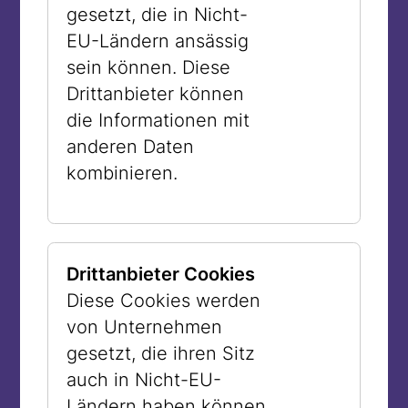
gesetzt, die in Nicht-
Kreuzkümmel und Chiliflocken
EU-Ländern ansässig
hinzufügen.
sein können. Diese
Nur kurz mixen, sodass eine grobe,
Drittanbieter können
leicht körnige Konsistenz entsteht –
die Informationen mit
Muhammara sollte nicht fein püriert
anderen Daten
werden.
kombinieren.
Abschmecken und bei Bedarf mit
Salz oder Granatapfelmelasse
nachjustieren.In eine Schale füllen
und mit Granatapfelkernen, Kräutern
Drittanbieter Cookies
und etwas Olivenöl garnieren.
Diese Cookies werden
von Unternehmen
gesetzt, die ihren Sitz
auch in Nicht-EU-
Ländern haben können.