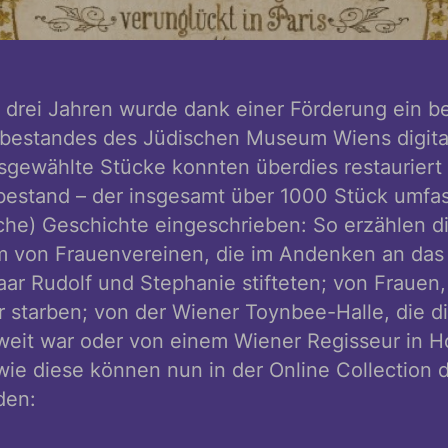
n drei Jahren wurde dank einer Förderung ein 
ilbestandes des Jüdischen Museum Wiens digital
sgewählte Stücke konnten überdies restauriert
bestand – der insgesamt über 1000 Stück umfasst
che) Geschichte eingeschrieben: So erzählen d
m von Frauenvereinen, die im Andenken an das
ar Rudolf und Stephanie stifteten; von Frauen,
r starben; von der Wiener Toynbee-Halle, die di
weit war oder von einem Wiener Regisseur in H
wie diese können nun in der Online Collection
den: