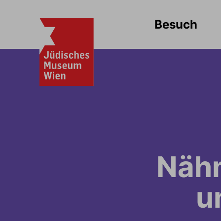
Besuch
Näh
u