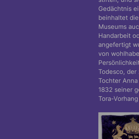
Gedächtnis ei
beinhaltet d
Museums auch 
Handarbeit od
angefertigt 
von wohlhabe
Persönlichkei
Todesco, der 
Tochter Anna 
1832 seiner g
Tora-Vorhang