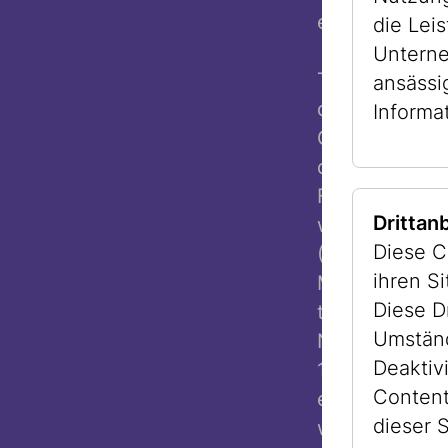
eine Seltenhe
die Lei
Unterne
Todesfälle war
ansässi
das Andenken 
Informa
Geburten, Bar
die in Widmu
Familien nur 
Drittan
wiederholt zu
Diese C
(Rivka) und L
ihren S
Mattersdorf 
Diese D
traditionell 
Umständ
Nähmaschinene
Deaktiv
16. Wiener G
Content
ein Feuer aus
dieser S
werden, doch 