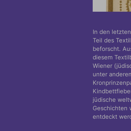
In den letzte
Teil des Text
beforscht. Au
diesem Textil
Wiener (jüdis
unter andere
Kronprinzenpa
Kindbettfiebe
jüdische welt
Geschichten 
entdeckt wer