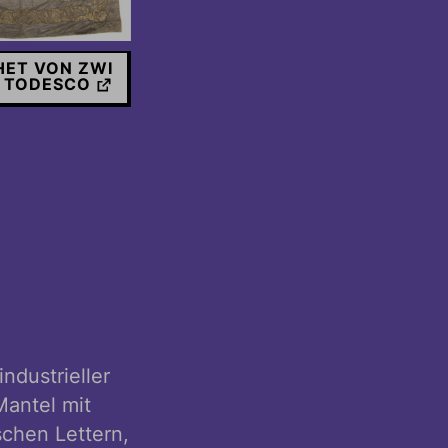
ET VON ZWI
 TODESCO
industrieller
Mantel mit
schen Lettern,