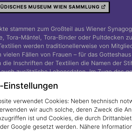
- JÜDISCHES MUSEUM WIEN SAMMLUNG
ekte stammen zum Großteil aus Wiener Synagoge
, Tora-Mäntel, Tora-Binder oder Pultdecken z
extilien werden traditionellerweise von Mitglie
 vielen Fällen von Frauen – für das Gotteshaus 
die Inschriften der Textilien die Namen der Stif
 auch zusätzliche Lebensdaten. Im Zuge des ge
 das knapp 400 Textilien ausgewählt wurden, k
-Einstellungen
Bezüge zu über 100 Personen bzw. Familien iden
site verwendet Cookies: Neben technisch not
erwenden wir auch solche, deren Zweck die An
So konnte unter anderem die tragi
ugriffen ist und Cookies, die durch Drittanbiet
Entstehungsgeschichte eines Tora
der Google gesetzt werden. Nähere Informatio
(Parochet) recherchiert werden, d