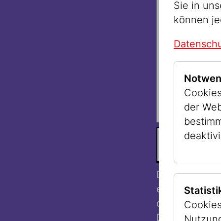
Sie in un
können je
Datenschu
Notwen
Cookies
der Web
bestimm
deaktivi
PAROCHET F
UND IDA DE
Die damaligen
ein lang erse
Statist
deutschsprach
Cookies
Datumsangabe 
Nutzung