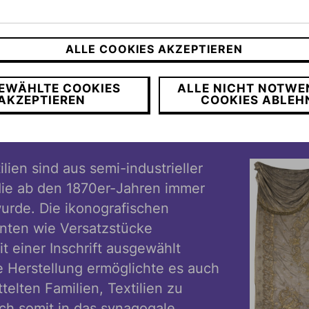
eiten blieben aber großteils verschont. Aus D
 einen Tora-Vorhang. Die Trebitschs spendeten 
res Enkels einen Tora-Mantel, aber ohne augen
ALLE COOKIES AKZEPTIEREN
EWÄHLTE COOKIES
ALLE NICHT NOTWE
ITSCH
AKZEPTIEREN
COOKIES ABLEH
ilien sind aus semi-industrieller
die ab den 1870er-Jahren immer
wurde. Die ikonografischen
nten wie Versatzstücke
 einer Inschrift ausgewählt
 Herstellung ermöglichte es auch
telten Familien, Textilien zu
sich somit in das synagogale