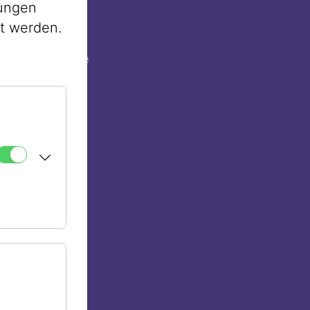
lungen
hn und ihre
st werden.
ssauer,
zugleich Zeuge
en Oper in
s Ereignis
s. Bei beiden
l an Toten,
. In Paris
zwei Wiener
terließ drei
hren.
isvolle Reise
r. Die
e
 ersetzt, ist