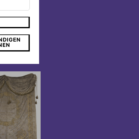
ank dafür
auch zum
scheinlichen
NDIGEN
NEN