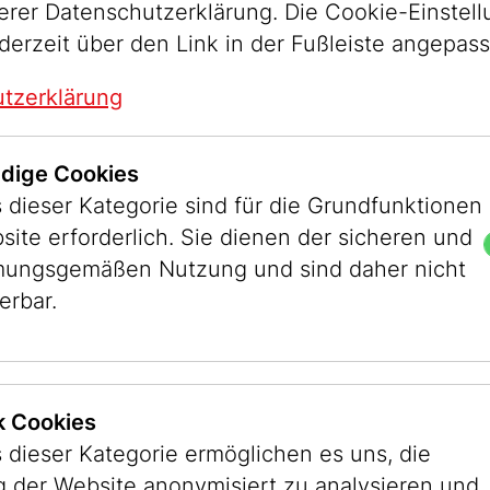
serer Datenschutzerklärung. Die Cookie-Einstel
Dessauer im Andenken an ihren So
derzeit über den Link in der Fußleiste angepas
Schwiegertochter, Emil und Ida De
gestiftet wurde. Der Parochet ist 
tzerklärung
der Brandkatastrophe der Komisch
Paris 1887. In Wien erinnerte diese
dige Cookies
viele an den Brand des Ringtheater
 dieser Kategorie sind für die Grundfunktionen
Bränden gab es eine enorme Anzah
site erforderlich. Sie dienen der sicheren und
die grausam im Theater verbrannten
ungsgemäßen Nutzung und sind daher nicht
fanden sich unter den Opfern die 
erbar.
ÜR EMIL
Emil und Ida Dessauer. Das Paar hin
SSAUER
Kinder im Alter von ein bis fünf Ja
 Zeitungen berichteten, dass diese so verhängn
hnter und mehrmals verschobener Kurzurlaub wa
ik Cookies
ige Inschrift des Tora-Vorhangs, der bis auf di
 dieser Kategorie ermöglichen es uns, die
die traditionell hebräische Inschrift vollkommen
 der Website anonymisiert zu analysieren und