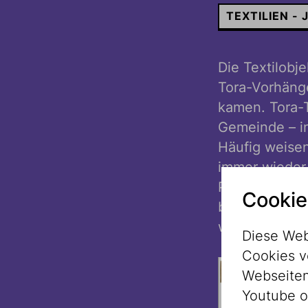
TEXTILIEN 
Die Textilobj
Tora-Vorhänge
kamen. Tora-T
Gemeinde – in
Häufig weisen 
immer wieder
Projekts, für
Cookie
biografische 
werden.
Diese Web
Cookies v
Webseitenz
Youtube o