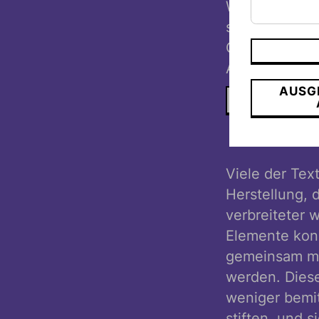
Wohnräumlichk
stifteten sie
Geburtstag ih
Anlass:
AUSG
REGINE TREB
Viele der Text
Herstellung, 
verbreiteter 
Elemente kon
gemeinsam mit
werden. Diese
weniger bemit
stiften, und 