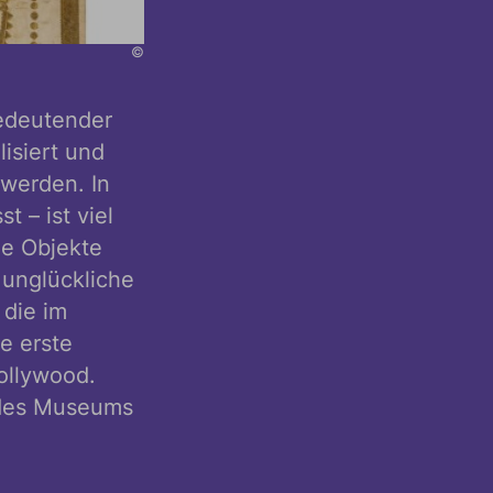
©
bedeutender
isiert und
 werden. In
 – ist viel
ie Objekte
 unglückliche
 die im
e erste
ollywood.
 des Museums