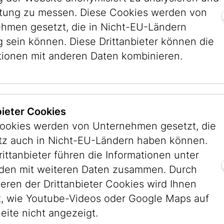
it und zeugt von der starken Assimilation der Fa
stung zu messen. Diese Cookies werden von
hmen gesetzt, die in Nicht-EU-Ländern
en häufig Anlass für die Stiftung eines Kultobje
g sein können. Diese Drittanbieter können die
an eine geliebte Person sichergestellt werde
tionen mit anderen Daten kombinieren.
-Mizwa-Feiern oder Hochzeiten waren beliebte
ngsinschriften festgehalten wurden. Während 
ein Stück spendeten, stifteten andere ganze Se
bieter Cookies
 unterschiedlichen Anlässen. So z.B. das Ehep
ookies werden von Unternehmen gesetzt, die
eopold (Jom Tov) Trebitsch. Leopold stammte a
itz auch in Nicht-EU-Ländern haben können.
und Regine aus Deutschkreutz im Burgenland – 
rittanbieter führen die Informationen unter
sehr fromme Gemeinden. In Wien waren die Trebi
en mit weiteren Daten zusammen. Durch
rzeuger tätig, ihre Fabrik war in der Ganglba
ieren der Drittanbieter Cookies wird Ihnen
emeindebezirk angesiedelt. Im September 1894 
, wie Youtube-Videos oder Google Maps auf
, der Brand konnte zwar in weniger als einer S
eite nicht angezeigt.
die Fabrik war zerstört, ihre darüber befindlic