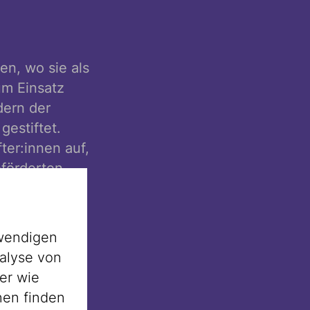
n, wo sie als
um Einsatz
dern der
gestiftet.
ter:innen auf,
förderten
onnten
tifiziert
wendigen
alyse von
sche
er wie
-Vorhangs
nen finden
er von Regine