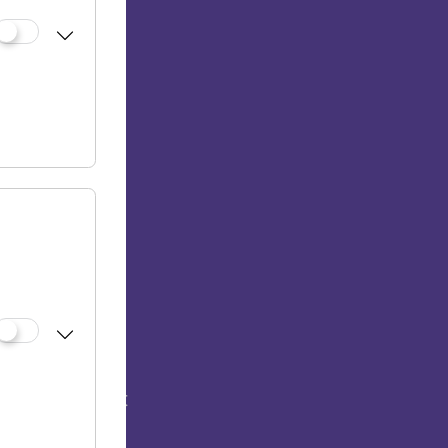
milie.
kts. So sollte
n. Doch auch
 Ereignisse,
manche
ts oder
aar Regine
us
beides waren
tschs als
uergasse im
brach dort
tunde gelöscht
hen