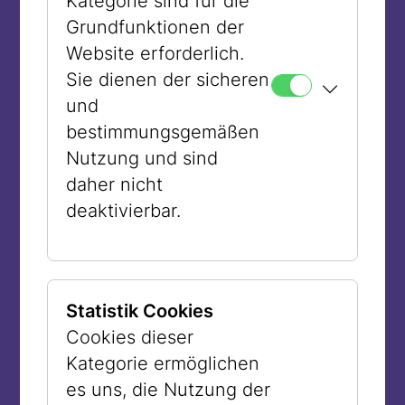
Kategorie sind für die
Wiener:innen dabei verhöhnt, bespuckt
Grundfunktionen der
und beworfen wurden. Österreichische
Website erforderlich.
Firmen bewarben sich um Aufträge in
Sie dienen der sicheren
den Konzentrationslagern oder forderten
und
Zwangsarbeiter:innen an,
bestimmungsgemäßen
Kulturinstitutionen kamen in die KZs, um
Nutzung und sind
für die Lager-SS zu spielen… Sie alle
daher nicht
sahen und wussten und nichts blieb im
deaktivierbar.
Schatten der Nacht verborgen. Das Licht
der Wahrheit wurde erst danach
ausgeknipst, um bei diesem Bild zu
bleiben, als niemand mehr etwas wissen
Statistik Cookies
und Österreich sich als „erstes Opfer des
Cookies dieser
Nationalsozialismus“ sehen wollte – in
Kategorie ermöglichen
dieser Hinsicht könnte man die Zeit nach
es uns, die Nutzung der