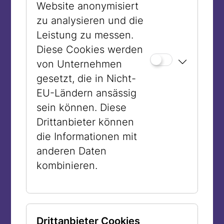
1945 als „dunkle Zeit“ beschreiben.
Website anonymisiert
Wenn wir am 27. Jänner den Opfern des
zu analysieren und die
Holocaust gedenken, sollten wir das
Leistung zu messen.
nicht vergessen.
Diese Cookies werden
von Unternehmen
Gedenken können Sie heuer mit einer
gesetzt, die in Nicht-
ganz besonderen Veranstaltungsreihe
EU-Ländern ansässig
des Jüdischen Museums: Wir leben
sein können. Diese
heute in einer Zeit der Post-
Drittanbieter können
Zeitzeugenschaft. Die meisten
die Informationen mit
Menschen, die von den Verbrechen der
anderen Daten
Nationalsozialisten und ihrem eigenen
kombinieren.
Überleben berichten können, sind
bereits verstorben. Jene, die es noch
gibt, waren zu dieser Zeit Kinder. Aber
die Überlebenden haben uns eines
Drittanbieter Cookies