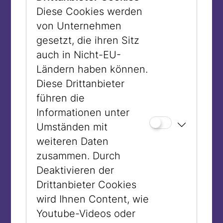
hinterlassen: Ihre Erinnerungen. Aus
Diese Cookies werden
diesen Erinnerungen lesen bis zum 17.
von Unternehmen
Februar Schauspieler:innen vom
gesetzt, die ihren Sitz
Burgtheater, Theater in der Josefstadt,
auch in Nicht-EU-
Schauspielhaus und Volkstheater – alle
Ländern haben können.
Termine finden Sie hier:
Gelesene
Diese Drittanbieter
Erinnerungen
. „Gelesene Erinnerungen“,
führen die
wie die Veranstaltungsreihe heißt,
Informationen unter
vermitteln viel mehr als der reine Text.
Umständen mit
Die vorlesenden Schauspieler:innen
weiteren Daten
werden zu Botschafter:innen der
zusammen. Durch
Überlebenden. Ihre Stimme, ihre
Deaktivieren der
Interpretation lassen die Erinnerungen
Drittanbieter Cookies
lebendig werden, machen sie
wird Ihnen Content, wie
unmittelbar und daher auch emotional
Youtube-Videos oder