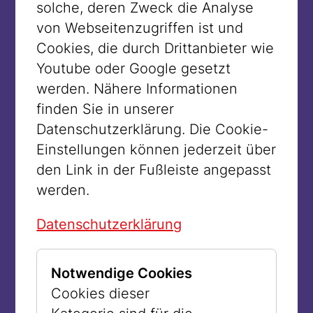
solche, deren Zweck die Analyse
der Eindruck, dass das Verbrechen des
von Webseitenzugriffen ist und
Holocaust im Dunklen, im Verborgenen
Cookies, die durch Drittanbieter wie
stattgefunden hätte und all diejenigen,
Youtube oder Google gesetzt
die nach dem Krieg sagten, sie hätten
werden. Nähere Informationen
nichts gewusst, dies zurecht behauptet
finden Sie in unserer
hätten.
Datenschutzerklärung. Die Cookie-
Einstellungen können jederzeit über
Dabei war es gar nicht dunkel, sondern
den Link in der Fußleiste angepasst
es war taghell und für alle offensichtlich,
werden.
was hier passiert: Augenzeug:innen
berichten, wie Jüdinnen und Juden bei
Datenschutzerklärung
Tag in offenen Lastwägen durch Wien
zum Deportationsbahnhof
Notwendige Cookies
Aspangbahnhof gefahren wurden – und
Cookies dieser
wie die Deportierten von den