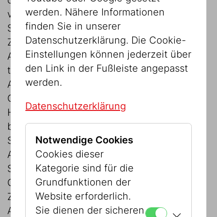
werden. Nähere Informationen
verschiedene alltägliche und skurrile
finden Sie in unserer
Situationen. So unbeschwert die
Datenschutzerklärung. Die Cookie-
Zeichnungen wirken, so ernsthaft ist ihre
Einstellungen können jederzeit über
Aussage: Islam, Christentum und Judentum
den Link in der Fußleiste angepasst
teilen trotz der unterschiedlichen
werden.
Auslegung der Schriften eine gemeinsame
Geschichte. Ihre Wünsche, Träume und
Datenschutzerklärung
Hoffnungen liegen letztendlich ganz nah
beieinander.
Notwendige Cookies
Shakines Ölkreidebilder sind sozusagen
Cookies dieser
Anti-Karikaturen: Sie brechen mit
Kategorie sind für die
Stereotypen und lenken den Blick auf das
Grundfunktionen der
Gemeinsame: auf Menschlichkeit, Neugier,
Website erforderlich.
Zweifel, Hoffnung und Glaube. Seine
Sie dienen der sicheren
Arbeiten sind leicht zugänglich, zugleich