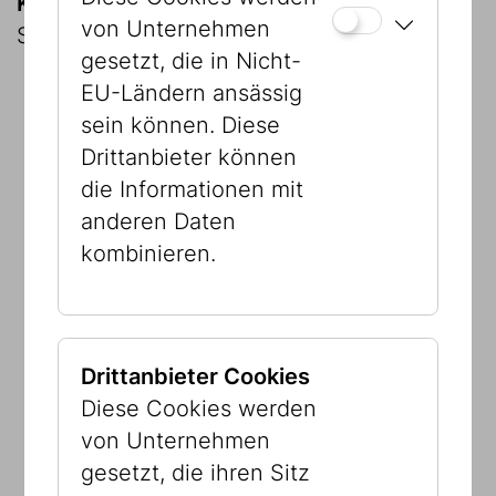
Kurator:innen:
Barbara Staudinger, Hannes
von Unternehmen
Sulzenbacher
gesetzt, die in Nicht-
EU-Ländern ansässig
sein können. Diese
Drittanbieter können
die Informationen mit
Wir bedanken uns für
anderen Daten
die Unterstützung:
kombinieren.
In Partnerschaft mit:
Drittanbieter Cookies
Diese Cookies werden
von Unternehmen
gesetzt, die ihren Sitz