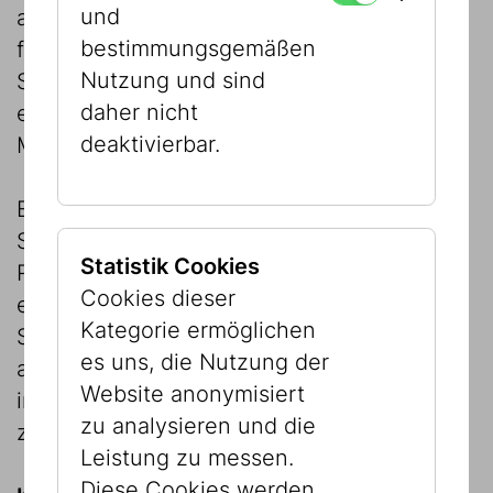
und
aber voller philosophischer Tiefe. Mit
bestimmungsgemäßen
feinem Witz und poetischer Klarheit lädt
Nutzung und sind
Shakine dazu ein, das Verbindende zu
daher nicht
erkennen und in der Gleichheit das
deaktivierbar.
Menschliche zu feiern.
Eran Shakine malt, zeichnet und schafft
Skulpturen sowie Kunst im öffentlichen
Statistik Cookies
Raum. Er wurde 1962 in Israel als Sohn
Cookies dieser
eines französischen und einer ungarischen
Kategorie ermöglichen
Schoa-Überlebenden geboren. Er lebt und
es uns, die Nutzung der
arbeitet in Tel Aviv. Seine Arbeiten wurden
Website anonymisiert
international ausgestellt und sind in
zu analysieren und die
zahlreichen Sammlungen vertreten.
Leistung zu messen.
Diese Cookies werden