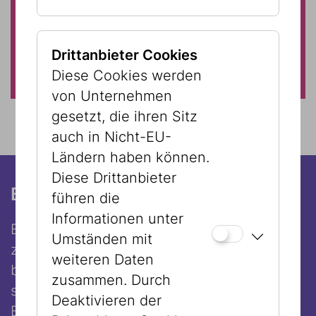
Freitag im Monat 13:00 - 18:00
Uhr
freier Eintritt für alle
Drittanbieter Cookies
Diese Cookies werden
von Unternehmen
gesetzt, die ihren Sitz
auch in Nicht-EU-
Ländern haben können.
Diese Drittanbieter
Barrierefreier Zugang
führen die
Informationen unter
Beide Museumsstandorte sind barrierefrei
Umständen mit
zugänglich und verfügen über einen
weiteren Daten
behindertengerechten Personenaufzug
zusammen. Durch
sowie eine spezielle Sanitäreinrichtung im
Deaktivieren der
Erdgeschoss.