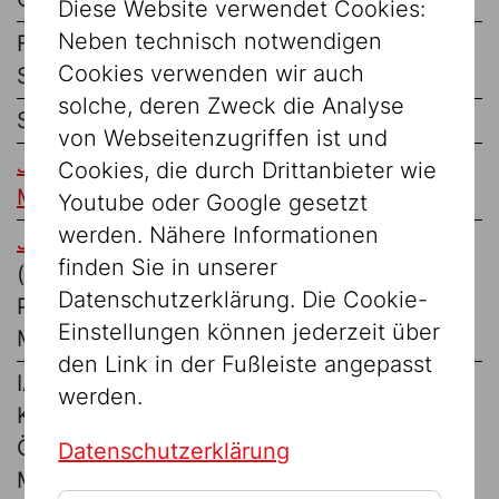
Diese Website verwendet Cookies:
Neben technisch notwendigen
Führungen pro Gruppe und
€ 80,-
Cookies verwenden wir auch
Stunde
solche, deren Zweck die Analyse
Schulklassen-Workshop
€ 40,-
von Webseitenzugriffen ist und
Jahreskarte des Jüdischen
€ 39,-
Cookies, die durch Drittanbieter wie
Museums Wien
Youtube oder Google gesetzt
werden. Nähere Informationen
Jahreskarte ermäßigt
€ 24,-
finden Sie in unserer
(bis 27 Jahre,
Datenschutzerklärung. Die Cookie-
Präsenz-/Zivildiener,
Einstellungen können jederzeit über
Menschen mit Behinderung)
den Link in der Fußleiste angepasst
IAA, ICOM, Flexi PASS,
Eintritt frei
werden.
Kulturpass, Museumsbund
Österreich, Sozialpass /
Datenschutzerklärung
Mobilpass, Vienna PASS