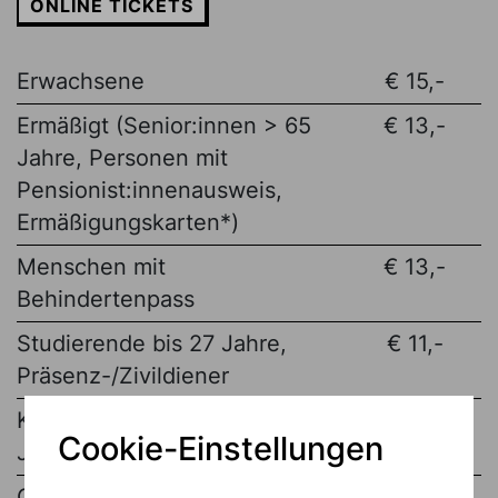
ONLINE TICKETS
Erwachsene
€ 15,-
Ermäßigt (Senior:innen > 65
€ 13,-
Jahre, Personen mit
Pensionist:innenausweis,
Ermäßigungskarten*)
Menschen mit
€ 13,-
Behindertenpass
Studierende bis 27 Jahre,
€ 11,-
Präsenz-/Zivildiener
Kinder/Jugendliche bis 19
Eintritt frei
Cookie-Einstellungen
Jahre
Gruppentarif ab 10 Personen
€ 11,-