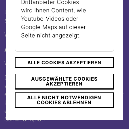
Drittanbieter Cookies
wird Ihnen Content, wie
Die Ausgrabungen im Museum Judenplatz
Youtube-Videos oder
sind über einen Treppenlift erreichbar.
Google Maps auf dieser
Weitere Information finden Sie
hier
.
Seite nicht angezeigt.
Anreise
ALLE COOKIES AKZEPTIEREN
Wir empfehlen eine öffentliche Anreise.
Das Museum Dorotheergasse ist fußläufig
AUSGEWÄHLTE COOKIES
AKZEPTIEREN
von der U1, U3 Station Stephansplatz
erreichbar, das Museum Judenplatz von der
ALLE NICHT NOTWENDIGEN
U3 Station Herrengasse. Unsere Bibliothek
COOKIES ABLEHNEN
erreichen Sie von der U1, U4 Station
Schwedenplatz.