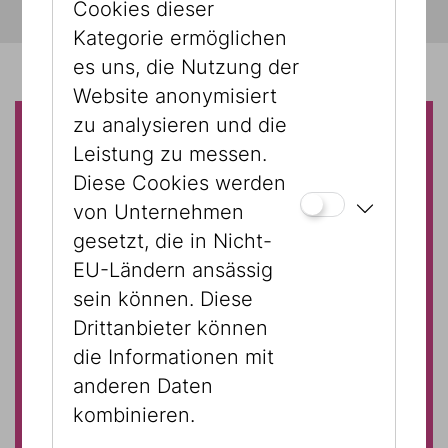
Cookies dieser
Kategorie ermöglichen
es uns, die Nutzung der
Website anonymisiert
zu analysieren und die
Leistung zu messen.
Nicht verpassen diesen
Diese Cookies werden
Monat
von Unternehmen
gesetzt, die in Nicht-
EU-Ländern ansässig
an
Exklusivführung Boker tov
sein können. Diese
2 Sonntagen jeden Monat!
Drittanbieter können
Jeden ersten Mittwoch im
die Informationen mit
Monat:
freier Eintritt für alle
anderen Daten
Senior:innen
kombinieren.
Happy Friday! J
eden letzten