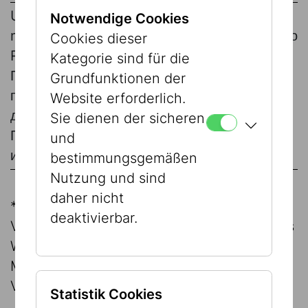
Ukrainische Staatsangehörige
Eintritt frei
Notwendige Cookies
mit Reisepass oder
безкоштовно
Cookies dieser
Reisedokument
бесплатно
Kategorie sind für die
Громадяни України з
Grundfunktionen der
паспортом або проїзним
Website erforderlich.
документом
Sie dienen der sicheren
Граждане Украины с паспортом
und
или проездным документом
bestimmungsgemäßen
Nutzung und sind
daher nicht
*
Berechtigte Vorteilskarten:
Stadt Wien
deaktivierbar.
Vorteilsclub, Die Presse-Club, EasyCityPass
Wien, Ö1 Club, Queer City Pass, VÖKK-
Mitglieder, Wien Holding Mitarbeiter:innen,
Vienna City Card, und AK Aktivkarte (12€)
Statistik Cookies