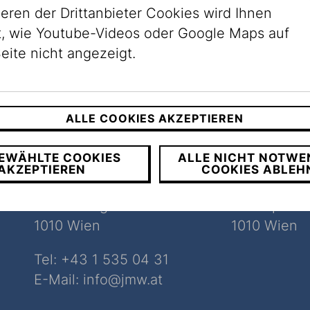
ieren der Drittanbieter Cookies wird Ihnen
, wie Youtube-Videos oder Google Maps auf
eite nicht angezeigt.
ALLE COOKIES AKZEPTIEREN
Museum
Museum
EWÄHLTE COOKIES
ALLE NICHT NOTWE
Dorotheergasse
Judenpla
AKZEPTIEREN
COOKIES ABLEH
Dorotheergasse 11
Judenplatz 
1010 Wien
1010 Wien
Tel:
+43 1 535 04 31
E-Mail:
info@jmw.at