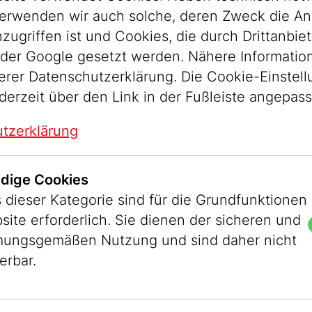
erwenden wir auch solche, deren Zweck die An
ugriffen ist und Cookies, die durch Drittanbiet
eit
der Google gesetzt werden. Nähere Informatio
serer Datenschutzerklärung. Die Cookie-Einstel
derzeit über den Link in der Fußleiste angepas
t es als seine Aufgabe, durch ökologisches H
tzerklärung
ationen beizutragen. Unser Engagement wurde 
er hinaus sind wir Mitglied bei Museums for F
zeit herzlich willkommen. Nutzen Sie dazu bitt
dige Cookies
w.at
.
 dieser Kategorie sind für die Grundfunktionen
site erforderlich. Sie dienen der sicheren und
ungsgemäßen Nutzung und sind daher nicht
erbar.