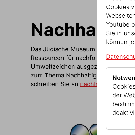
Cookies v
Webseitenz
Nachhaltigk
Youtube o
Sie in un
können je
Das Jüdische Museum Wien betrachte
Datenschu
Ressourcen für nachfolgende Gener
Umweltzeichen ausgezeichnet, darüb
zum Thema Nachhaltigkeit sind jeder
Notwen
schreiben Sie an
nachhaltigkeit@jm
Cookies
der Web
bestimm
deaktivi