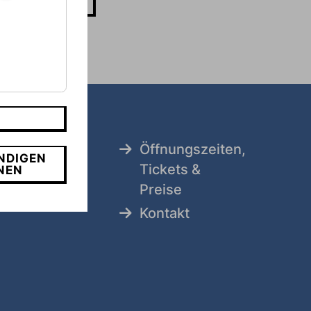
MEHR LESEN
Öffnungszeiten,
NDIGEN
tz
Tickets &
NEN
Preise
8
Kontakt