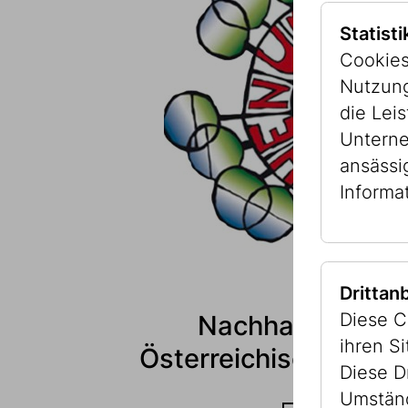
Statist
Cookies
Nutzung
die Lei
Unterne
ansässi
Informa
Drittan
Diese C
Nachhaltigkeits
ihren S
Österreichisches Um
Diese D
Umständ