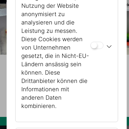
Nutzung der Website
anonymisiert zu
analysieren und die
Leistung zu messen.
Diese Cookies werden
von Unternehmen
gesetzt, die in Nicht-EU-
Ländern ansässig sein
30.07.2026 – 09:30 Uhr
können. Diese
Wie es mir gefällt!
Drittanbieter können die
Informationen mit
KINDERPROGRAMME
anderen Daten
Museum Dorotheergasse
kombinieren.