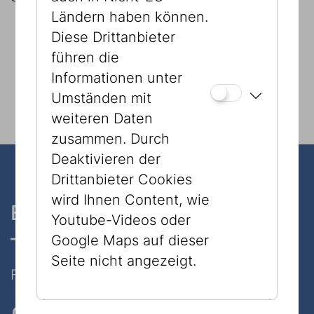
Ländern haben können.
Diese Drittanbieter
führen die
Informationen unter
ZUR ONLINEAUSSTELLUNG
Umständen mit
weiteren Daten
zusammen. Durch
Deaktivieren der
Drittanbieter Cookies
wird Ihnen Content, wie
Ein Museum, zwei Standorte
Youtube-Videos oder
– nur 7 Minuten zu Fuß
Google Maps auf dieser
Seite nicht angezeigt.
Folgen Sie uns auf Social Media