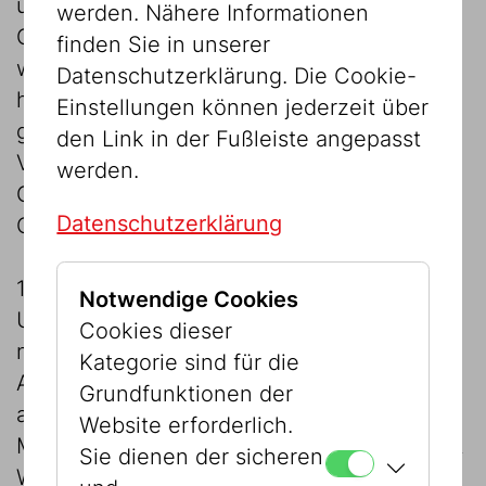
untrennbar mit Migration verbunden.
werden. Nähere Informationen
Gesetzliche Beschränkungen und
finden Sie in unserer
wirtschaftliche Zwänge bedingten eine
Datenschutzerklärung. Die Cookie-
hohe Mobilität der jüdischen Bevölkerung,
Einstellungen können jederzeit über
gleichzeitig mussten viele aufgrund von
den Link in der Fußleiste angepasst
Vertreibungen, antisemitischer
werden.
Gesetzgebung oder Gewalt an anderen
Datenschutzerklärung
Orten ein neues Leben aufbauen.
1867 erlangten die Juden in Österreich-
Notwendige Cookies
Ungarn die bürgerliche Gleichstellung. Die
Cookies dieser
neue Bewegungsfreiheit führte zur
Kategorie sind für die
Abwanderung vieler Jüdinnen und Juden
Grundfunktionen der
aus den entlegeneren Gebieten der
Website erforderlich.
Monarchie in die Haupt- und Residenzstadt
Sie dienen der sicheren
Wien. Großhändler wie Hausierer mussten