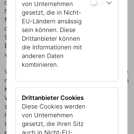
die Nationalsozialisten zurück: Vielfach
von Unternehmen
handelt es sich um Objekte, die nach dem
gesetzt, die in Nicht-
Novemberpogrom 1938 aus den Trümmern
EU-Ländern ansässig
der Wiener Synagogen geborgen wurden.
sein können. Diese
Sie erzählen von der Vertreibung und
Drittanbieter können
Ermordung ihrer Besitzer:innen, aber auch
die Informationen mit
vom reichhaltigen Leben davor.
anderen Daten
kombinieren.
Verschiedene Blickwinkel auf diese Objekte
machen deutlich, dass die Sammlung einem
Kaleidoskop ähnelt, in dem sich (jüdische)
Weltgeschichte auf verschiedenste Weise
Drittanbieter Cookies
spiegelt. Von der Ukraine, Dänemark und
Diese Cookies werden
Italien bis nach Indien, Vietnam und in die
von Unternehmen
USA sind ihnen Geschichten der Migration
gesetzt, die ihren Sitz
eingeschrieben.
auch in Nicht-EU-