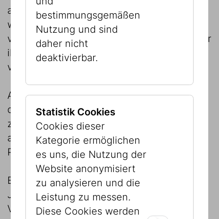
und
ausgedehnte Reisen unternehmen. Frauen
bestimmungsgemäßen
wurden an oft weit entfernte Orte
Nutzung und sind
verheiratet, manche junge Leute wurden für
daher nicht
ihre Ausbildung weggeschickt, andere
deaktivierbar.
verließen die Enge ihrer familiären Welt.
Auf diese Weise wanderten auch Objekte
durch die ganze Welt oder wurden von den
Statistik Cookies
zugewanderten Jüdinnen und Juden
Cookies dieser
angefertigt. Diese Objekte sind die
Kategorie ermöglichen
Protagonisten dieser Ausstellung.
es uns, die Nutzung der
Website anonymisiert
Ein Großteil der Judaica-Sammlung des
zu analysieren und die
Jüdischen Museums Wien geht auf die
Leistung zu messen.
Vernichtung des Wiener Judentums durch
Diese Cookies werden