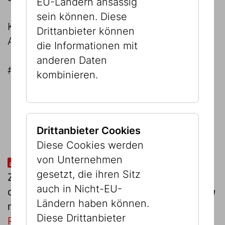
EU-Ländern ansässig
sein können. Diese
Kuratorin: Adina Seeger
Drittanbieter können
Ausstellungsgestaltung: Capitale Wien
die Informationen mit
anderen Daten
#Kelsen #BV100G
kombinieren.
Drittanbieter Cookies
Diese Cookies werden
von Unternehmen
Folder zur Ausstellung
gesetzt, die ihren Sitz
Zur Ausstellung erscheint im
Verlag MANZ
auch in Nicht-EU-
die Graphic Novel
Gezeichnet, Hans Kelsen
Ländern haben können.
mit Zeichnungen und Texten von
Pia
Diese Drittanbieter
Plankensteiner
, herausgegeben vom