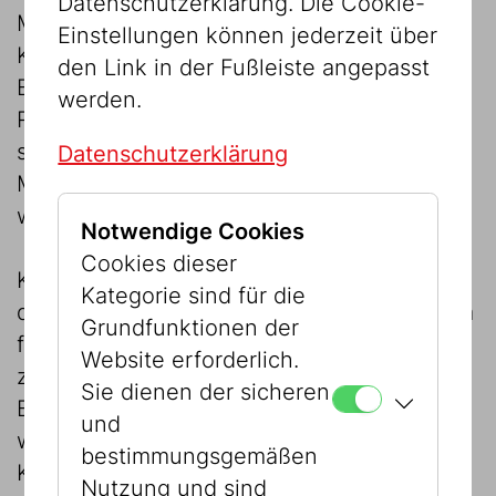
Datenschutzerklärung. Die Cookie-
Monarchie wurde Kelsen von Staatskanzler
Einstellungen können jederzeit über
Karl Renner mit der Arbeit an einer
den Link in der Fußleiste angepasst
Bundesstaatsverfassung für die junge
werden.
Republik beauftragt. Er entwickelte das –
später so bezeichnete – österreichische
Datenschutzerklärung
Modell der Verfassungsgerichtsbarkeit, das
weltweit Nachahmung fand.
Notwendige Cookies
Cookies dieser
Kelsen, der von 1918 bis 1930 Professor an
Kategorie sind für die
der Universität Wien war, erlangte vor allem
Grundfunktionen der
für seine Beiträge zur Rechtstheorie und
Website erforderlich.
zur Politischen Theorie internationale
Sie dienen der sicheren
Bekanntheit. Für seine innovativen Ansätze
und
wurde er – im zunehmend antisemitischen
bestimmungsgemäßen
Klima der Zeit – angefeindet. Bereits 1930
Nutzung und sind