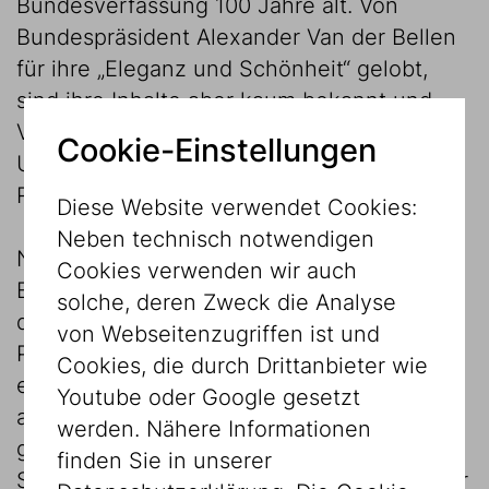
Bundesverfassung 100 Jahre alt. Von
Bundespräsident Alexander Van der Bellen
für ihre „Eleganz und Schönheit“ gelobt,
sind ihre Inhalte aber kaum bekannt und
Verfassungspatriotismus, wie ihn etwa die
Cookie-Einstellungen
USA kennen, ist in Österreich allenfalls ein
Randphänomen.
Diese Website verwendet Cookies:
Neben technisch notwendigen
Noch weniger geläufig ist, dass an der
Cookies verwenden wir auch
Entstehung dieser Verfassung maßgeblich
solche, deren Zweck die Analyse
der Jurist Hans Kelsen beteiligt war. 1881 in
von Webseitenzugriffen ist und
Prag geboren, wuchs Kelsen in Wien in
Cookies, die durch Drittanbieter wie
einer deutschsprachigen jüdischen Familie
Youtube oder Google gesetzt
auf; sein Vater, ein Lusterfabrikant,
werden. Nähere Informationen
gestaltete u. a. die Beleuchtung in Wiener
finden Sie in unserer
Synagogen. Nach dem Zusammenbruch der