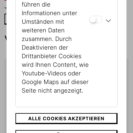
führen die
Jüdischen Museum Wien.
Informationen unter
GRAPHIC NOVEL ZUR AUSSTELLUNG
Umständen mit
weiteren Daten
Videos zur Ausstellung
zusammen. Durch
Deaktivieren der
Drittanbieter Cookies
wird Ihnen Content, wie
Cookie ' youtube ' benötigt.
Youtube-Videos oder
COOKIE-EINSTELLUNGEN ÖFFNEN
Google Maps auf dieser
Seite nicht angezeigt.
Cookie ' youtube ' benötigt.
ALLE COOKIES AKZEPTIEREN
COOKIE-EINSTELLUNGEN ÖFFNEN