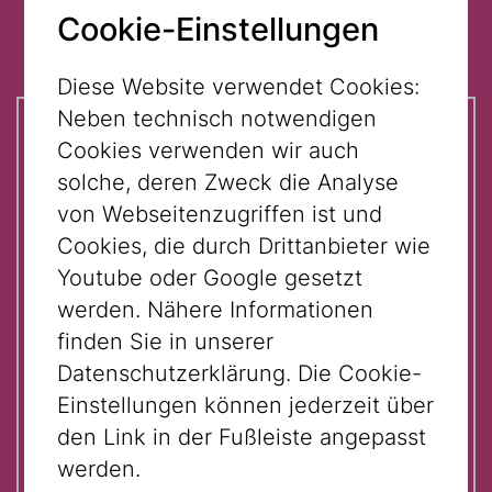
Mehrere Standorte - AKTIV
Cookie-Einstellungen
Diese Website verwendet Cookies:
Neben technisch notwendigen
Cookies verwenden wir auch
Auf einen Blick:
solche, deren Zweck die Analyse
von Webseitenzugriffen ist und
Times and Locations:
Cookies, die durch Drittanbieter wie
11:00 am: Museum Judenplatz
Youtube oder Google gesetzt
(Judenplatz 8, 1010 Vienna)
werden. Nähere Informationen
3:00 pm: Jewish Museum Vienna
finden Sie in unserer
(Dorotheergasse 11, 1010 Vienna)
Datenschutzerklärung. Die Cookie-
Einstellungen können jederzeit über
Participation with guided tour
den Link in der Fußleiste angepasst
ticket € 3,- and valid admission
werden.
ticket.