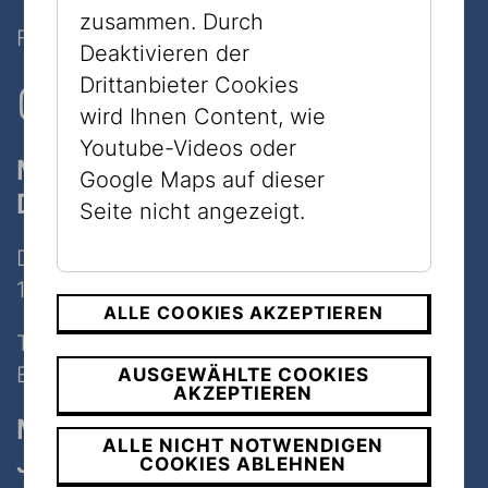
zusammen. Durch
Folgen Sie uns auf Social Media
Deaktivieren der
Drittanbieter Cookies
wird Ihnen Content, wie
Youtube-Videos oder
Museum
Google Maps auf dieser
Dorotheergasse
Seite nicht angezeigt.
Dorotheergasse 11
1010 Wien
ALLE COOKIES AKZEPTIEREN
Tel:
+43 1 535 04 31
E-Mail:
info@jmw.at
AUSGEWÄHLTE COOKIES
AKZEPTIEREN
Museum
ALLE NICHT NOTWENDIGEN
Judenplatz
COOKIES ABLEHNEN