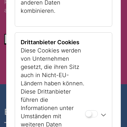
Participation with guided tour ticket € 3,-
anderen Daten
and valid admission ticket.
kombinieren.
ZURÜCK ZUR LISTE
Drittanbieter Cookies
Diese Cookies werden
von Unternehmen
gesetzt, die ihren Sitz
auch in Nicht-EU-
Ländern haben können.
Diese Drittanbieter
führen die
Informationen unter
Ein Museum, zwei Standorte
Umständen mit
– nur 7 Minuten zu Fuß
weiteren Daten