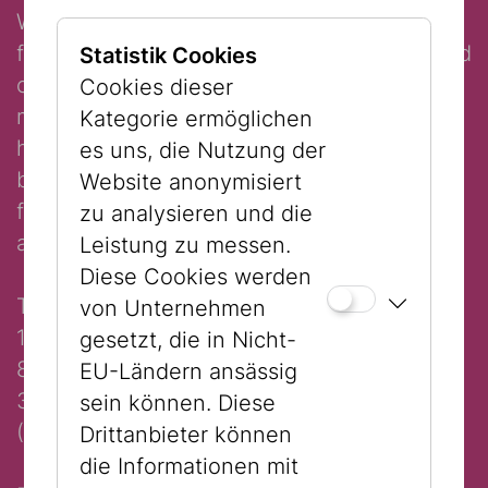
We are delighted to offer tours in English
featuring an overview of our exhibitions and
Statistik Cookies
collections at our two locations. Within a
Cookies dieser
mere sixty minutes, you will experience a
Kategorie ermöglichen
high dose of Viennese Jewish history and
es uns, die Nutzung der
become acquainted with the most
Website anonymisiert
fascinating aspects of this vibrant heritage
zu analysieren und die
at the oldest Jewish museum in the world.
Leistung zu messen.
Diese Cookies werden
Times and Locations:
von Unternehmen
11:00 am: Museum Judenplatz (Judenplatz
gesetzt, die in Nicht-
8, 1010 Vienna)
EU-Ländern ansässig
3:00 pm: Jewish Museum Vienna
sein können. Diese
(Dorotheergasse 11, 1010 Vienna)
Drittanbieter können
die Informationen mit