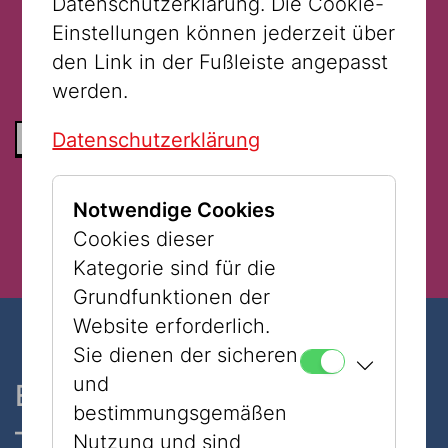
Datenschutzerklärung. Die Cookie-
Verfügung.
Einstellungen können jederzeit über
den Link in der Fußleiste angepasst
werden.
Datenschutzerklärung
ZURÜCK ZUR LISTE
Notwendige Cookies
Cookies dieser
Kategorie sind für die
Grundfunktionen der
Website erforderlich.
Sie dienen der sicheren
und
Ein Museum, zwei Standorte
bestimmungsgemäßen
– nur 7 Minuten zu Fuß
Nutzung und sind