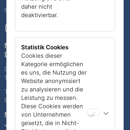
daher nicht
Folgen Sie uns auf Social Media
deaktivierbar.
Museum
Statistik Cookies
Dorotheergasse
Cookies dieser
Kategorie ermöglichen
Dorotheergasse 11
es uns, die Nutzung der
1010 Wien
Website anonymisiert
zu analysieren und die
Tel:
+43 1 535 04 31
Leistung zu messen.
E-Mail:
info@jmw.at
Diese Cookies werden
Museum
von Unternehmen
Judenplatz
gesetzt, die in Nicht-