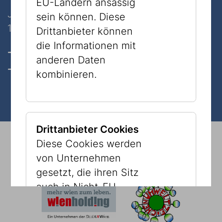
EU-Ländern ansässig
Judenplatz 8
sein können. Diese
1010 Wien
Drittanbieter können
die Informationen mit
Öffnungszeiten, Tickets & Preise
anderen Daten
Kontakt
kombinieren.
Drittanbieter Cookies
© 2026 Jüdisches Museum Wien
Impressum
Diese Cookies werden
Presse
Newsletter
Datenschutz
von Unternehmen
Alles auf einen Blick
Barrierefreiheit
Cookies
gesetzt, die ihren Sitz
auch in Nicht-EU-
Ländern haben können.
Diese Drittanbieter