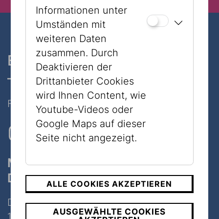
Informationen unter
Umständen mit
weiteren Daten
zusammen. Durch
Ein Museum, zwei Standorte
Deaktivieren der
– nur 7 Minuten zu Fuß
Drittanbieter Cookies
wird Ihnen Content, wie
Folgen Sie uns auf Social Media
Youtube-Videos oder
Google Maps auf dieser
Seite nicht angezeigt.
Museum
Dorotheergasse
ALLE COOKIES AKZEPTIEREN
Dorotheergasse 11
AUSGEWÄHLTE COOKIES
1010 Wien