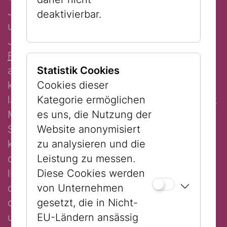
Jüdischen Museum Wien eine
deaktivierbar.
ungewöhnliche Annäherung an die
Jubiläumsausstellung
"G*tt. Die großen
Fragen zwischen Himmel und Erde"
. Weil
alles schnell gehen muss, haben Sie gar
Statistik Cookies
keine Zeit, Texte zu lesen oder sich mit
Cookies dieser
langen Erklärungen aufzuhalten. In nur acht
Kategorie ermöglichen
Minuten entscheiden Sie, welches Objekt
es uns, die Nutzung der
Sie im Notfall retten würden und
Website anonymisiert
kennzeichnen es mit einem eigens dafür
zu analysieren und die
designten Kärtchen.
Hannah Landsmann
Leistung zu messen.
liefert dann zu jedem geretteten Objekt –
Diese Cookies werden
ob Textil, Gemälde, Pergament, Gold, Silber
von Unternehmen
oder ein fast leeres Blatt – Informationen
gesetzt, die in Nicht-
und Geschichte(n).
EU-Ländern ansässig