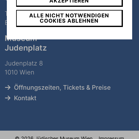
AKZEPTIEREN
Tel:
+43 1 535 04 31
ALLE NICHT NOTWENDIGEN
COOKIES ABLEHNEN
E-Mail:
info@jmw.at
Museum
Judenplatz
Judenplatz 8
1010 Wien
Öffnungszeiten, Tickets & Preise
Kontakt
© 2026 Jüdisches Museum Wien
Impressum