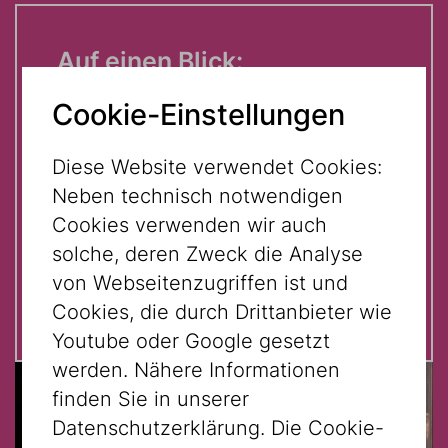
Auf einen Blick:
Cookie-Einstellungen
Eine Führung anlässlich des
Europäischen Tags der jüdischen
Diese Website verwendet Cookies:
Kultur.
Neben technisch notwendigen
Cookies verwenden wir auch
Um
Anmeldung
wird gebeten!
solche, deren Zweck die Analyse
Kostenlose Teilnahme mit
von Webseitenzugriffen ist und
gültigem Eintrittsticket.
Cookies, die durch Drittanbieter wie
Youtube oder Google gesetzt
werden. Nähere Informationen
finden Sie in unserer
Datenschutzerklärung. Die Cookie-