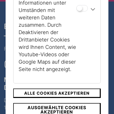
Informationen unter
Umständen mit
weiteren Daten
zusammen. Durch
Ein Museum, zwei Standorte
Deaktivieren der
– nur 7 Minuten zu Fuß
Drittanbieter Cookies
wird Ihnen Content, wie
Folgen Sie uns auf Social Media
Youtube-Videos oder
Google Maps auf dieser
Seite nicht angezeigt.
Museum
Dorotheergasse
ALLE COOKIES AKZEPTIEREN
Dorotheergasse 11
1010 Wien
AUSGEWÄHLTE COOKIES
AKZEPTIEREN