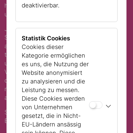
deaktivierbar.
history, culture, and great food in one
unforgettable experience.
Join our
guided tour in English
every
Sunday and explore the heart of Vienna
Statistik Cookies
and its Jewish past and present. Start at
Cookies dieser
the
Museum Judenplatz
, where you’ll
Kategorie ermöglichen
uncover the story of medieval Jewish
es uns, die Nutzung der
Vienna, then walk through the historic
Website anonymisiert
center to
Dorotheergasse
for a second
zu analysieren und die
museum experience exploring art, culture,
Leistung zu messen.
and contemporary life.
Diese Cookies werden
von Unternehmen
See the city. Understand its history.
gesetzt, die in Nicht-
Experience its culture.
EU-Ländern ansässig