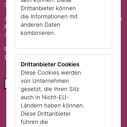
sein können. Diese
Duration: 90 minutes
Drittanbieter können
die Informationen mit
And at the very end: pick up
a freshly made
anderen Daten
falafel wrap to go
- the perfect, delicious
kombinieren.
finish to your Jewish Vienna tour.
Participation requires a guided tour ticket
(€ 10,-) and a valid admission ticket.
Drittanbieter Cookies
Diese Cookies werden
von Unternehmen
ZURÜCK ZUR LISTE
gesetzt, die ihren Sitz
auch in Nicht-EU-
Ländern haben können.
Diese Drittanbieter
führen die