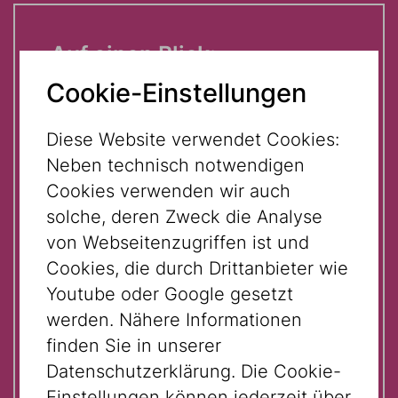
Auf einen Blick:
Cookie-Einstellungen
Anmeldung/Buchung:
Diese Website verwendet Cookies:
09.08.2026 | 11:00 UHR
Neben technisch notwendigen
Cookies verwenden wir auch
solche, deren Zweck die Analyse
16.08.2026 | 11:00 UHR
von Webseitenzugriffen ist und
Cookies, die durch Drittanbieter wie
23.08.2026 | 11:00 UHR
Youtube oder Google gesetzt
werden. Nähere Informationen
finden Sie in unserer
30.08.2026 | 11:00 UHR
Datenschutzerklärung. Die Cookie-
Einstellungen können jederzeit über