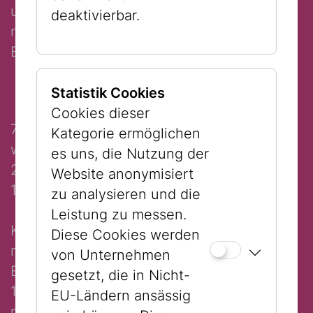
und Papier entstehen eure Entwürfe für ein
deaktivierbar.
neues Museum im Museum – ganz wie es
EUCH gefällt!
Statistik Cookies
Cookies dieser
7.-10.7. / 14.-17.7. In Kooperation mit dem
Kategorie ermöglichen
wienXtra Ferienspiel
es uns, die Nutzung der
21.-25.7. In Kooperation mit dem Ferienspiel
Website anonymisiert
1. Bezirk
zu analysieren und die
Leistung zu messen.
Kinder
Diese Cookies werden
mit ferienspiel-Pass: 3,00 Euro
von Unternehmen
Erwachsene
gesetzt, die in Nicht-
15,00 Euro
EU-Ländern ansässig
mit ferienspiel-Pass: 6,00 Euro