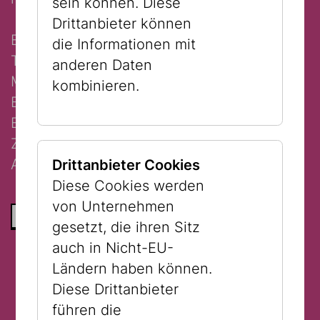
sein können. Diese
Drittanbieter können
Eine Anmeldung ist unbedingt erforderlich!
die Informationen mit
Tel.: +43 1 535 04 31-1538 oder E-
anderen Daten
Mail:
tours@jmw.at
.
kombinieren.
Begrenzte Teilnehmer:innenzahl.
Erwachsene laden wir ein, in der
Zwischenzeit das Museum und seine
Ausstellungen individuell zu besichtigen.
Drittanbieter Cookies
Diese Cookies werden
von Unternehmen
ZURÜCK ZUR LISTE
gesetzt, die ihren Sitz
auch in Nicht-EU-
Ländern haben können.
Diese Drittanbieter
führen die