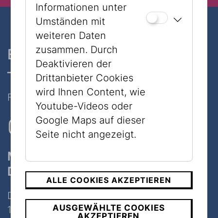
Informationen unter
Umständen mit
weiteren Daten
zusammen. Durch
Ein Museum, zwei Standorte
Deaktivieren der
– nur 7 Minuten zu Fuß
Drittanbieter Cookies
wird Ihnen Content, wie
Folgen Sie uns auf Social Media
Youtube-Videos oder
Google Maps auf dieser
Seite nicht angezeigt.
Museum
Dorotheergasse
ALLE COOKIES AKZEPTIEREN
Dorotheergasse 11
AUSGEWÄHLTE COOKIES
1010 Wien
AKZEPTIEREN