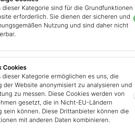
 dieser Kategorie sind für die Grundfunktionen
site erforderlich. Sie dienen der sicheren und
elt, wie es ihr gefällt. Wir nehmen uns in di
ungsgemäßen Nutzung und sind daher nicht
ir die vier Stockwerke und schauen dabei ganz
erbar.
es besser, lustiger, schöner, bequemer, spannend
ihr dran und gestaltet euren perfekten Museums
pier entstehen eure Entwürfe für ein neues Mu
ik Cookies
 dieser Kategorie ermöglichen es uns, die
 der Website anonymisiert zu analysieren und
stung zu messen. Diese Cookies werden von
t dem wienXtra Ferienspiel
hmen gesetzt, die in Nicht-EU-Ländern
enspiel 1. Bezirk
g sein können. Diese Drittanbieter können die
tionen mit anderen Daten kombinieren.