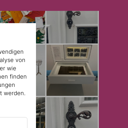
wendigen
alyse von
er wie
nen finden
lungen
st werden.