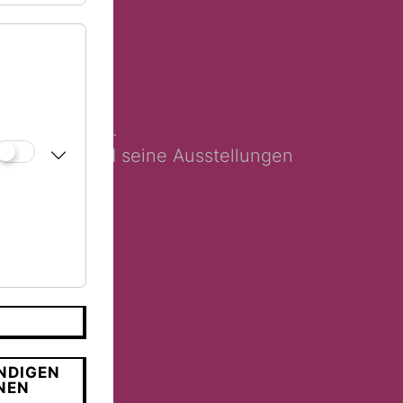
tours@jmw.at
.
as Museum und seine Ausstellungen
NDIGEN
NEN