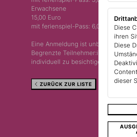
Erwachsene
15,00 Euro
Drittan
mit ferienspiel-Pass: 6,00 Euro
Diese C
ihren S
Eine Anmeldung ist unbedingt erford
Diese D
Begrenzte Teilnehmer:innenzahl. Er
Umständ
individuell zu besichtigen.
Deaktiv
Content
dieser S
ZURÜCK ZUR LISTE
AUSG