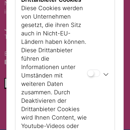
Norwegen erschienen, erregte das Buch
Diese Cookies werden
internationales Aufsehen.
von Unternehmen
gesetzt, die ihren Sitz
Julia Blechinger
liest aus Ruth Maiers
auch in Nicht-EU-
Tagebucheinträgen und Briefen.
Ländern haben können.
Diese Drittanbieter
Einlass 18:00 Uhr
führen die
Eintritt frei
Informationen unter
Umständen mit
ZURÜCK ZUR LISTE
weiteren Daten
zusammen. Durch
Deaktivieren der
Drittanbieter Cookies
wird Ihnen Content, wie
Youtube-Videos oder