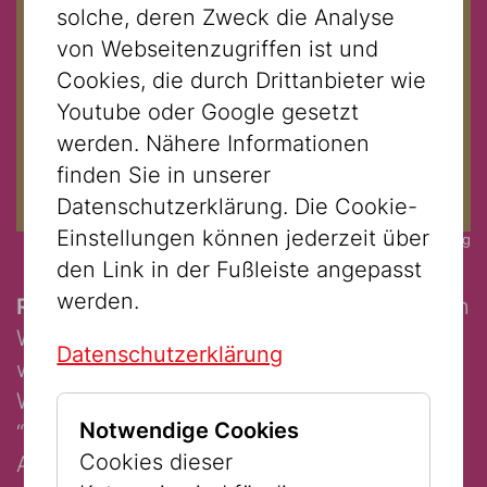
solche, deren Zweck die Analyse
von Webseitenzugriffen ist und
Cookies, die durch Drittanbieter wie
Youtube oder Google gesetzt
werden. Nähere Informationen
finden Sie in unserer
Datenschutzerklärung. Die Cookie-
Einstellungen können jederzeit über
© mandelbaum Verlag
den Link in der Fußleiste angepasst
werden.
Ruth Maier
, wurde am 10. November 1920 in
Wien geboren. Sie wuchs in einem
Datenschutzerklärung
wohlbehüteten, bürgerlichen Heim in
Währing auf. Die Familie gehörte zu den
Notwendige Cookies
“säkularen“ Juden in Österreich. Mit der
Cookies dieser
Annektierung des Landes im März 1938