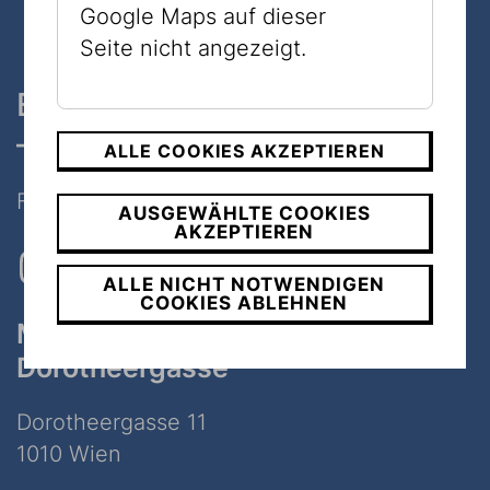
Google Maps auf dieser
Seite nicht angezeigt.
Ein Museum, zwei Standorte
– nur 7 Minuten zu Fuß
ALLE COOKIES AKZEPTIEREN
Folgen Sie uns auf Social Media
AUSGEWÄHLTE COOKIES
AKZEPTIEREN
ALLE NICHT NOTWENDIGEN
COOKIES ABLEHNEN
Museum
Dorotheergasse
Dorotheergasse 11
1010 Wien