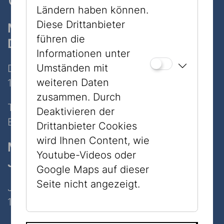
Ländern haben können.
Diese Drittanbieter
Museum
führen die
Dorotheergasse
Informationen unter
Umständen mit
Dorotheergasse 11
weiteren Daten
1010 Wien
zusammen. Durch
Tel:
+43 1 535 04 31
Deaktivieren der
E-Mail:
info@jmw.at
Drittanbieter Cookies
wird Ihnen Content, wie
Museum
Youtube-Videos oder
Judenplatz
Google Maps auf dieser
Seite nicht angezeigt.
Judenplatz 8
1010 Wien