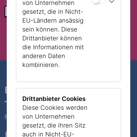
von Unternehmen
gesetzt, die in Nicht-
ZURÜCK ZUR LISTE
EU-Ländern ansässig
sein können. Diese
Drittanbieter können
die Informationen mit
anderen Daten
kombinieren.
Ein Museum, zwei Standorte
Drittanbieter Cookies
– nur 7 Minuten zu Fuß
Diese Cookies werden
von Unternehmen
Folgen Sie uns auf Social Media
gesetzt, die ihren Sitz
auch in Nicht-EU-