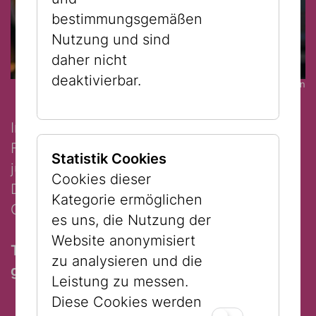
bestimmungsgemäßen
Nutzung und sind
daher nicht
deaktivierbar.
© Jüdisches Museum Wien
Im Rahmen dieser deutschsprachigen
Führung können Sie „Ihre“ Stadt aus einer
Statistik Cookies
jüdischen Perspektive wahrnehmen.
Cookies dieser
Die Führung findet auch in
Kategorie ermöglichen
Gebärdensprache statt.
es uns, die Nutzung der
Website anonymisiert
Teilnahme mit Führungsticket € 3,- und
zu analysieren und die
gültigem Eintrittsticket.
Leistung zu messen.
Diese Cookies werden