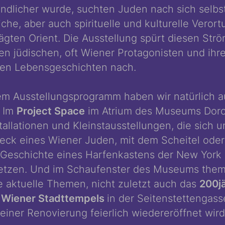
indlicher wurde, suchten Juden nach sich selbs
che, aber auch spirituelle und kulturelle Verort
ägten Orient. Die Ausstellung spürt diesen Str
ren jüdischen, oft Wiener Protagonisten und ihr
hen Lebensgeschichten nach.
m Ausstellungsprogramm haben wir natürlich a
. Im
Project Space
im Atrium des Museums Dor
stallationen und Kleinstausstellungen, die sich 
eck eines Wiener Juden, mit dem Scheitel oder
Geschichte eines Harfenkastens der New York 
etzen. Und im Schaufenster des Museums thema
le aktuelle Themen, nicht zuletzt auch das
200j
 Wiener Stadttempels
in der Seitenstettengass
einer Renovierung feierlich wiedereröffnet wird