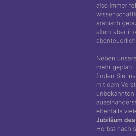
also immer fe
wissenschaftli
arabisch gepr
allem aber ih
abenteuerlic
Neben unsere
mehr geplant
finden Sie In
mit dem Verst
unbekannten 
auseinanders
ebenfalls vie
Jubiläum des
Herbst nach s