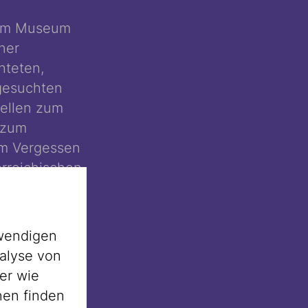
g im Museum
ner
hteten,
sgesuchten
ellen zum
 zum
em Vergessen
erreichischen
schichten –
und dem
wendigen
alyse von
 im Herbst
er wie
 Hautfarben
nen finden
 da sie nicht