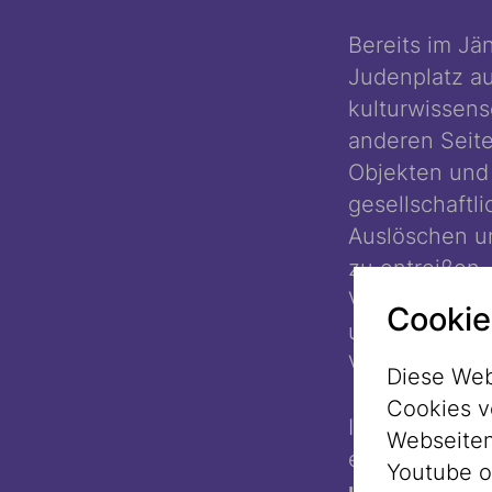
Bereits im Jä
Judenplatz au
kulturwissens
anderen Seite
Objekten und
gesellschaftl
Auslöschen u
zu entreißen.
Vergessenskul
Cookie
und stellt di
Vergessenen
Diese Web
Cookies v
Im Museum Dor
Webseitenz
eröffnete Aus
Youtube o
und Vorurteil