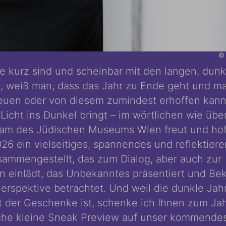
© 
 kurz sind und scheinbar mit den langen, dun
 weiß man, dass das Jahr zu Ende geht und ma
euen oder von diesem zumindest erhoffen kann
Licht ins Dunkel bringt – im wörtlichen wie üb
eam des Jüdischen Museums Wien freut und hoff
026 ein vielseitiges, spannendes und reflektier
ammengestellt, das zum Dialog, aber auch zur
on einlädt, das Unbekanntes präsentiert und Be
erspektive betrachtet. Und weil die dunkle Jah
t der Geschenke ist, schenke ich Ihnen zum Ja
iche kleine Sneak Preview auf unser kommende