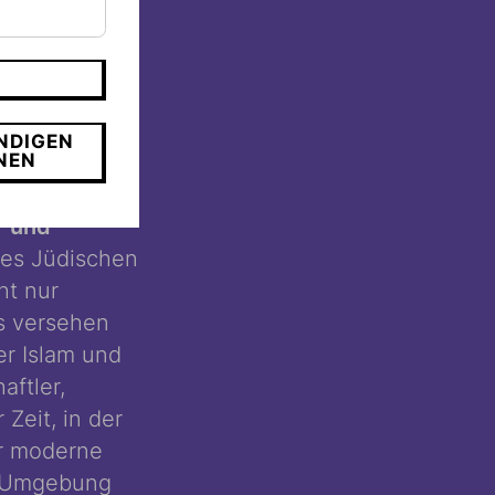
rische
lt und den
 in der
ichen
NDIGEN
NEN
 im November
r und
es Jüdischen
ht nur
s versehen
er Islam und
aftler,
Zeit, in der
er moderne
he Umgebung