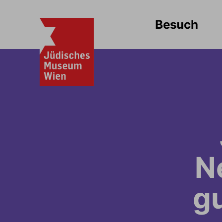
Besuch
N
g