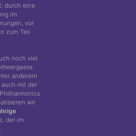
t: durch eine
ung im
ömungen, vor
en zum Teil
uch noch viel
otheergasse
unter anderem
 auch mit der
Philharmonics
tisieren wir
ährige
e, der im
.