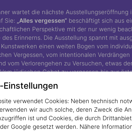
nner wartet die nächste Ausstellungseröffnun
f Sie:
„Alles vergessen“
beschäftigt sich aus ei
chaftlichen Perspektive mit der nur wenig beac
 des Erinnerns. Die Ausstellung spannt mit au
 Kunstwerken einen weiten Bogen vom individu
ichen Vergessen, vom intentionalen Verdrängen
nd vom Verlorengehen zu Versuchen, etwas d
 Vom jüdischen Gebot zu vergessen bis zur öst
tur nach 1945 erzählt die Ausstellung viele Ge
-Einstellungen
e Frage, wie wir als Gesellschaft mit Vergessen 
 umgehen.
site verwendet Cookies: Neben technisch not
erwenden wir auch solche, deren Zweck die An
otheergasse läuft bis Ende April noch unsere
ugriffen ist und Cookies, die durch Drittanbiet
stellung
„Schwarze Juden, Weiße Juden? Über
der Google gesetzt werden. Nähere Informatio
e“
, die ich Ihnen besonders ans Herz legen will,