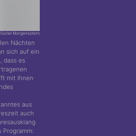
Ouriel Morgensztern
klen Nächten
n sich auf ein
, dass es
ertragenen
t mit Ihnen
endes
kanntes aus
reszeit auch
hresausklang
s Programm: