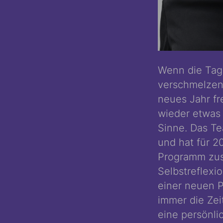
Wenn die Tage
verschmelzen,
neues Jahr fr
wieder etwas 
Sinne. Das T
und hat für 2
Programm zus
Selbstreflexi
einer neuen P
immer die Zei
eine persönl