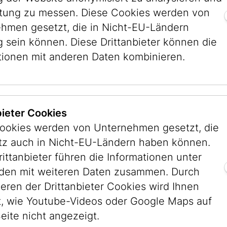
trachtung ein mit feinem Humor und philosophi
stung zu messen. Diese Cookies werden von
eit gemalter und gezeichneter Kommentar zum 
hmen gesetzt, die in Nicht-EU-Ländern
im, ein Christ und ein Jude erleben als Drillinge
g sein können. Diese Drittanbieter können die
öhnliches, Trennendes und Verbindendes – un
tionen mit anderen Daten kombinieren.
ie zu einer großen oder kleinen Einsicht, die
 uns rührt oder zum Denken anregt.
mat braucht der Mensch?“
, fragt der Auschwit
bieter Cookies
 einem seiner unvergessenen Essays, in dem e
ookies werden von Unternehmen gesetzt, die
schen Exil vor seiner Verhaftung und folgenden 
itz auch in Nicht-EU-Ländern haben können.
l bedeutet der Verlust der Heimat – und das ist v
rittanbieter führen die Informationen unter
olgt man Améry so ist es Sprache, Gestik, Orien
en mit weiteren Daten zusammen. Durch
lie und noch viel mehr. Es ist ein Hinausfallen 
ieren der Drittanbieter Cookies wird Ihnen
ugsrahmen, ein Alleinsein in der Welt. Mit die
, wie Youtube-Videos oder Google Maps auf
des Heimatverlusts setzt sich ab September u
eite nicht angezeigt.