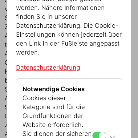
werden. Nähere Informationen
verschiedene alltägliche und skurrile
finden Sie in unserer
Situationen. So unbeschwert die
Datenschutzerklärung. Die Cookie-
Zeichnungen wirken, so ernsthaft ist ihre
Einstellungen können jederzeit über
Aussage: Islam, Christentum und Judentum
den Link in der Fußleiste angepasst
teilen trotz der unterschiedlichen
werden.
Auslegung der Schriften eine gemeinsame
Geschichte. Ihre Wünsche, Träume und
Datenschutzerklärung
Hoffnungen liegen letztendlich ganz nah
beieinander.
Notwendige Cookies
Shakines Ölkreidebilder sind sozusagen
Cookies dieser
Anti-Karikaturen: Sie brechen mit
Kategorie sind für die
Stereotypen und lenken den Blick auf das
Grundfunktionen der
Gemeinsame: auf Menschlichkeit, Neugier,
Website erforderlich.
Zweifel, Hoffnung und Glaube. Seine
Sie dienen der sicheren
Arbeiten sind leicht zugänglich, zugleich