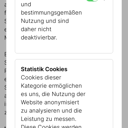
und
aber voller philosophischer Tiefe. Mit
bestimmungsgemäßen
feinem Witz und poetischer Klarheit lädt
Nutzung und sind
Shakine dazu ein, das Verbindende zu
daher nicht
erkennen und in der Gleichheit das
deaktivierbar.
Menschliche zu feiern.
Eran Shakine malt, zeichnet und schafft
Skulpturen sowie Kunst im öffentlichen
Statistik Cookies
Raum. Er wurde 1962 in Israel als Sohn
Cookies dieser
eines französischen und einer ungarischen
Kategorie ermöglichen
Schoa-Überlebenden geboren. Er lebt und
es uns, die Nutzung der
arbeitet in Tel Aviv. Seine Arbeiten wurden
Website anonymisiert
international ausgestellt und sind in
zu analysieren und die
zahlreichen Sammlungen vertreten.
Leistung zu messen.
Diese Cookies werden