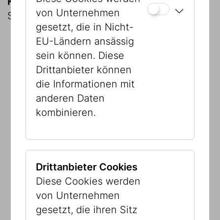
Kurator:innen:
Barbara Staudinger, Hannes
von Unternehmen
Sulzenbacher
gesetzt, die in Nicht-
EU-Ländern ansässig
sein können. Diese
Drittanbieter können
die Informationen mit
Wir bedanken uns für
anderen Daten
die Unterstützung:
kombinieren.
In Partnerschaft mit:
Drittanbieter Cookies
Diese Cookies werden
von Unternehmen
gesetzt, die ihren Sitz