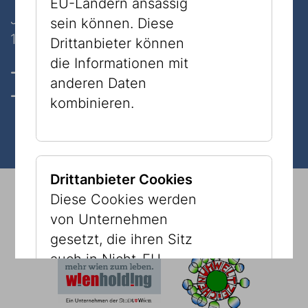
EU-Ländern ansässig
Judenplatz 8
sein können. Diese
1010 Wien
Drittanbieter können
die Informationen mit
Öffnungszeiten, Tickets & Preise
anderen Daten
Kontakt
kombinieren.
Drittanbieter Cookies
© 2026 Jüdisches Museum Wien
Impressum
Diese Cookies werden
Presse
Newsletter
Datenschutz
von Unternehmen
Alles auf einen Blick
Barrierefreiheit
Cookies
gesetzt, die ihren Sitz
auch in Nicht-EU-
Ländern haben können.
Diese Drittanbieter