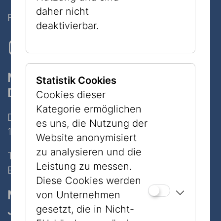
daher nicht
Folgen Sie uns auf Social Media
deaktivierbar.
Museum
Statistik Cookies
Dorotheergasse
Cookies dieser
Kategorie ermöglichen
Dorotheergasse 11
es uns, die Nutzung der
1010 Wien
Website anonymisiert
zu analysieren und die
Tel:
+43 1 535 04 31
Leistung zu messen.
E-Mail:
info@jmw.at
Diese Cookies werden
Museum
von Unternehmen
Judenplatz
gesetzt, die in Nicht-