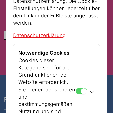
Datenschutzerklärung. Die Cookie-
Verfügung.
Einstellungen können jederzeit über
den Link in der Fußleiste angepasst
werden.
Datenschutzerklärung
ZURÜCK ZUR LISTE
Notwendige Cookies
Cookies dieser
Kategorie sind für die
Grundfunktionen der
Website erforderlich.
Sie dienen der sicheren
und
Ein Museum, zwei Standorte
bestimmungsgemäßen
– nur 7 Minuten zu Fuß
Nutzung und sind