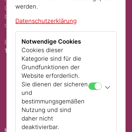
werden.
Opfer des Nationalsozialismus
bereitgestellten Büchern zu lesen – allein
Datenschutzerklärung
oder gemeinsam.
Notwendige Cookies
Eröffnung:
Donnerstag, 22. Jänner 2026,
Cookies dieser
17:00–18:00 Uhr
Kategorie sind für die
17:00 Uhr: Andrej Agranovski
Grundfunktionen der
(Volkstheater)
Website erforderlich.
17:15 Uhr: Karoline Reinke
Sie dienen der sicheren
(Volkstheater)
und
17:30 Uhr: Nancy Mensa-Offei
bestimmungsgemäßen
(Volkstheater)
Nutzung und sind
17:45 Uhr: Kaspar Locher
daher nicht
(Schauspielhaus)
deaktivierbar.
Mittwoch, 28. Jänner 17:00 - 18:30