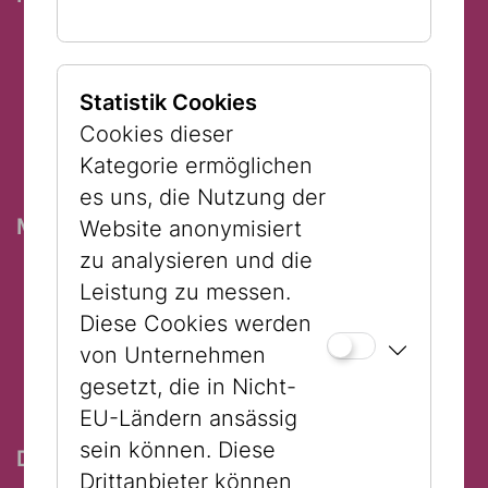
17:00 Uhr Sophia
Löffler (Schauspielhaus)
17:15 Uhr Stefan Suske (Volkstheater)
Statistik Cookies
17:45 Uhr Dörte Lyssewski
Cookies dieser
(Burgtheater)
Kategorie ermöglichen
18:00 Uhr Zeynep Buyraç (Burgtheater)
es uns, die Nutzung der
Montag, 02. Februar 17:00 - 18:00
Website anonymisiert
17:00 Uhr Markus Meyer (Burgtheater)
zu analysieren und die
17:15 Uhr Scharmien
Leistung zu messen.
Zandi (Schauspielhaus)
Diese Cookies werden
17:30 Uhr Tobias Reinthaller (Theater in
von Unternehmen
der Josefstadt)
gesetzt, die in Nicht-
17:45 Uhr Sabine Haupt (Burgtheater)
EU-Ländern ansässig
sein können. Diese
Donnerstag, 05. Februar 17:00 - 18:00
Drittanbieter können