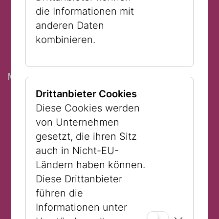
17:00 Uhr Markus Hering (Burgtheater)
die Informationen mit
17:15 Uhr Grischka Voss (freiberuflich)
anderen Daten
17:30 Uhr Zoé Herscovici (MUK)
kombinieren.
17:45 Uhr Julian Valerio Rehrl (Theater
in der Josefstadt)
Montag, 09. Februar 17:00 - 18:30
17:00 Uhr Dorothee
Drittanbieter Cookies
Hartinger (Burgtheater)
Diese Cookies werden
17:15 Uhr Dunja Sowinetz (Burgtheater)
von Unternehmen
17:30 Florian Tröbinger
gesetzt, die ihren Sitz
(Schauspielhaus)
auch in Nicht-EU-
17:45 Uhr Ulrich Reinthaller (Theater in
Ländern haben können.
der Josefstadt)
Diese Drittanbieter
18:00 Uhr Günther
führen die
Wiederschwinger (Volkstheater)
Informationen unter