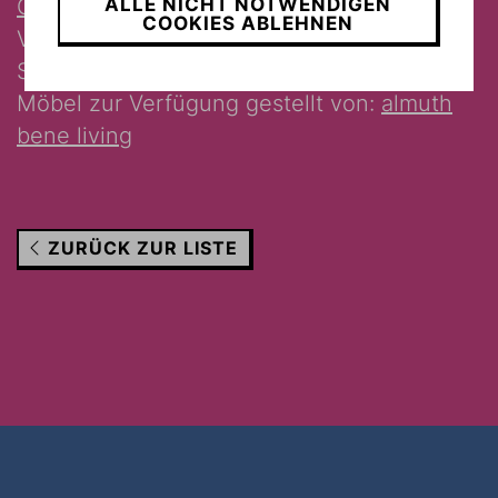
Opfer des Nationalsozialismus.
ALLE NICHT NOTWENDIGEN
COOKIES ABLEHNEN
Vielen Dank an: Burgtheater,
Schauspielhaus Wien, Volkstheater
Möbel zur Verfügung gestellt von:
almuth
bene living
ZURÜCK ZUR LISTE