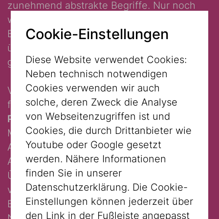
zunehmend abstrakte Begriffe. Nur noch
wenige Zeitzeug:innen leben, doch viele
Cookie-Einstellungen
Berichte, Geschichten und Erlebnisse sind
überliefert. Diese Texte wollen gehört,
Diese Website verwendet Cookies:
gelesen und reflektiert werden.
Neben technisch notwendigen
Cookies verwenden wir auch
Vom 22. Jänner 2026 an und in den beiden
solche, deren Zweck die Analyse
folgenden Wochen verwandelt sich der
von Webseitenzugriffen ist und
Project Space im Atrium
des Jüdischen
Cookies, die durch Drittanbieter wie
Museums Wien in eine offene Lesebühne:
Youtube oder Google gesetzt
An ausgewählten Terminen werden
werden. Nähere Informationen
Auszüge aus den Erinnerungen Holocaust-
finden Sie in unserer
Überlebender von Schauspieler:innen
Datenschutzerklärung. Die Cookie-
vorgelesen. Gleichzeitig lädt der Raum
Einstellungen können jederzeit über
Besucher:innen dazu ein, selbst in den vom
den Link in der Fußleiste angepasst
Nationalfonds der Republik Österreich für