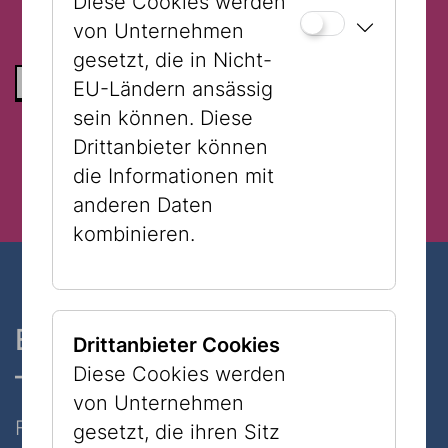
Diese Cookies werden
von Unternehmen
gesetzt, die in Nicht-
ZURÜCK ZUR LISTE
EU-Ländern ansässig
sein können. Diese
Drittanbieter können
die Informationen mit
anderen Daten
kombinieren.
Ein Museum, zwei Standorte
Drittanbieter Cookies
– nur 7 Minuten zu Fuß
Diese Cookies werden
von Unternehmen
Folgen Sie uns auf Social Media
gesetzt, die ihren Sitz