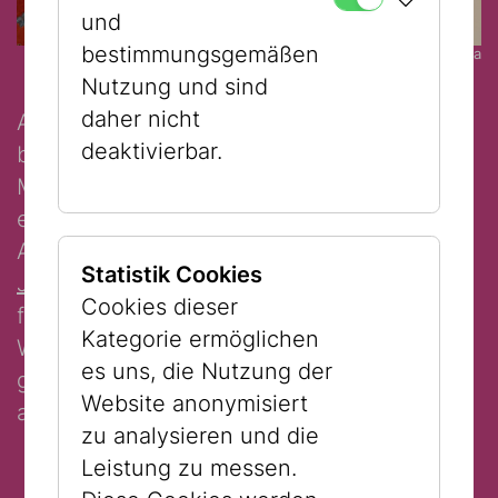
und
bestimmungsgemäßen
© Privatsammlung, Europa
Nutzung und sind
daher nicht
Anlässlich von
"Schule schaut Museum"
deaktivierbar.
bietet das Jüdische Museum Wien am 4.
März 2026 um 9:00 Uhr und um 13:00 Uhr
einen kostenlosen Workshop in der
Ausstellung
"Schwarze Juden, Weiße
Statistik Cookies
Juden? Über Hautfarben und Vorurteile"
Cookies dieser
für Schüler:innen ab 12 Jahren an. Warum?
Kategorie ermöglichen
Weil es in dieser Ausstellung ums Schauen
es uns, die Nutzung der
geht und darum, wie wir uns selbst und
Website anonymisiert
andere anschauen.
zu analysieren und die
Leistung zu messen.