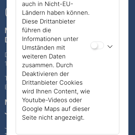
auch in Nicht-EU-
Ländern haben können.
Diese Drittanbieter
Museum
führen die
Dorotheergasse
Informationen unter
Umständen mit
Dorotheergasse 11
weiteren Daten
1010 Wien
zusammen. Durch
Deaktivieren der
Tel:
+43 1 535 04 31
Drittanbieter Cookies
E-Mail:
info@jmw.at
wird Ihnen Content, wie
Youtube-Videos oder
Museum
Google Maps auf dieser
Judenplatz
Seite nicht angezeigt.
Judenplatz 8