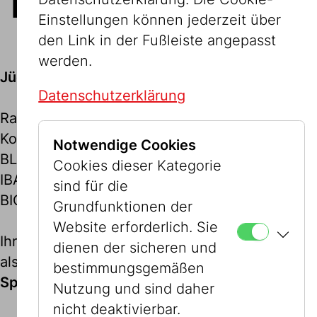
lautet
Einstellungen können jederzeit über
den Link in der Fußleiste angepasst
werden.
Jüdisches Museum der Stadt Wien GmbH
Datenschutzerklärung
Raiffeisenlandesbank NÖ-Wien AG
Konto Nummer: 09317009
Notwendige Cookies
BLZ: 32000
Cookies dieser Kategorie
IBAN: AT823200000009317009
sind für die
BIC: RLNWATWW
Grundfunktionen der
Website erforderlich. Sie
Ihre Spende ist gemäß §18 Abs 1Z7 EstG.
dienen der sicheren und
als Sonderausgabe steuerlich absetzbar.
bestimmungsgemäßen
Spenden über ihre Bank-App
Nutzung und sind daher
nicht deaktivierbar.