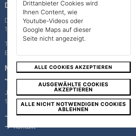
Drittanbieter Cookies wird
Dorotheergasse
Ihnen Content, wie
Dorotheergasse 11
Youtube-Videos oder
1010 Wien
Google Maps auf dieser
Seite nicht angezeigt.
Tel:
+43 1 535 04 31
E-Mail:
info@jmw.at
Museum
ALLE COOKIES AKZEPTIEREN
Judenplatz
AUSGEWÄHLTE COOKIES
AKZEPTIEREN
Judenplatz 8
1010 Wien
ALLE NICHT NOTWENDIGEN COOKIES
ABLEHNEN
Öffnungszeiten, Tickets & Preise
Kontakt