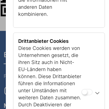
die Informationen mit
anderen Daten
kombinieren.
Drittanbieter Cookies
Diese Cookies werden von
Ein Museum, zwei Standorte
Unternehmen gesetzt, die
– nur 7 Minuten zu Fuß
ihren Sitz auch in Nicht-
EU-Ländern haben
Folgen Sie uns auf Social Media
können. Diese Drittanbieter
führen die Informationen
unter Umständen mit
weiteren Daten zusammen.
Durch Deaktivieren der
Museum